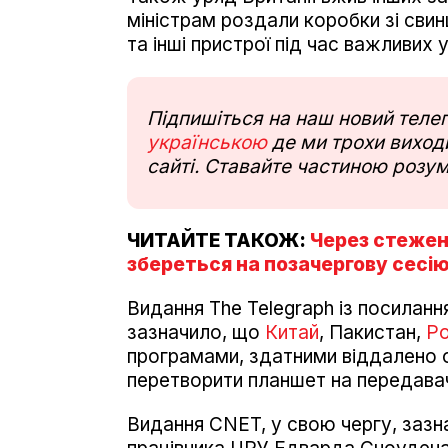
міністрам роздали коробки зі свинц
та інші пристрої під час важливих
Підпишіться на наш новий тел
українською
де ми трохи виходи
сайті. Ставайте частиною розум
ЧИТАЙТЕ ТАКОЖ:
Через стежен
збереться на позачергову сесі
Видання The Telegraph із посилан
зазначило, що
Китай
, Пакистан,
Ро
програмами, здатними віддалено о
перетворити планшет на передава
Видання CNET, у свою чергу, зазн