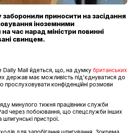
 заборонили приносити на засідання
ховування іноземними
на час нарад міністри повинні
вані свинцем.
 Daily Mail йдеться, що, на думку
британських
их держав має можливість під'єднуватися до
ю прослуховувати конфіденційні розмови
ряду минулого тижня працівники служби
 iPad через побоювання, що спецслужби інших
 шпигунські пристрої.
ходів для запобігання шпигування. Зокрема,