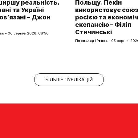
ширшу реальність.
Польщу. Пекін
рані та Україні
використовує союз 
ов’язані – Джон
росією та економі
експансію – Філіп
Стичинські
ss
– 06 серпня 2026, 08:50
Переклад iPress
– 05 серпня 2026
БІЛЬШЕ ПУБЛІКАЦІЙ