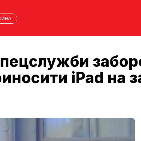
ІЙНА
спецслужби забо
иносити iPad на з