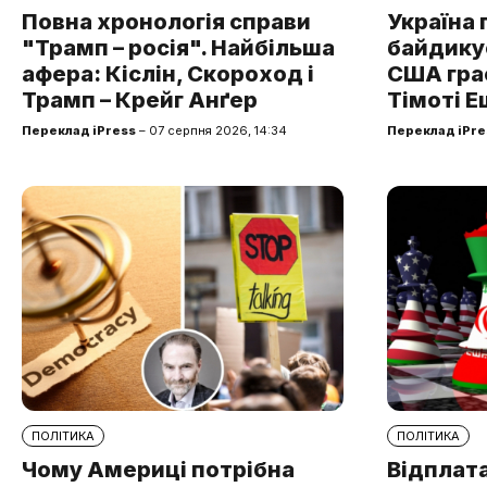
Повна хронологія справи
Україна 
"Трамп – росія". Найбільша
байдикує
афера: Кіслін, Скороход і
США грає
Трамп – Крейг Анґер
Тімоті Е
Переклад iPress
– 07 серпня 2026, 14:34
Переклад iPre
ПОЛІТИКА
ПОЛІТИКА
Чому Америці потрібна
Відплата