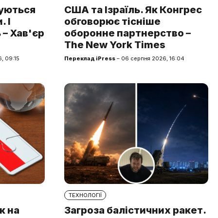
туються
США та Ізраїль. Як Конгрес
 І
обговорює тісніше
 – Хав'єр
оборонне партнерство –
The New York Times
, 09:15
Переклад iPress
– 06 серпня 2026, 16:04
ТЕХНОЛОГІЇ
к на
Загроза балістичних ракет.