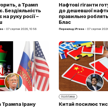
горить, а Трамп
Нафтові гіганти го
. Бездіяльність
до дешевшої нафти.
 на руку росії –
правильно роблять
ш
Блас
ss
– 07 серпня 2026, 10:56
Переклад iPress
– 07 серпня 2026
ПОЛІТИКА
 Трампа Ірану
Китай посилює тис