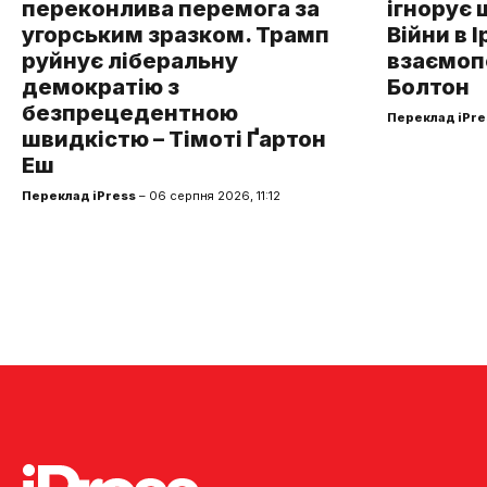
переконлива перемога за
ігнорує 
угорським зразком. Трамп
Війни в І
руйнує ліберальну
взаємоп
демократію з
Болтон
безпрецедентною
Переклад iPre
швидкістю – Тімоті Ґартон
Еш
Переклад iPress
– 06 серпня 2026, 11:12