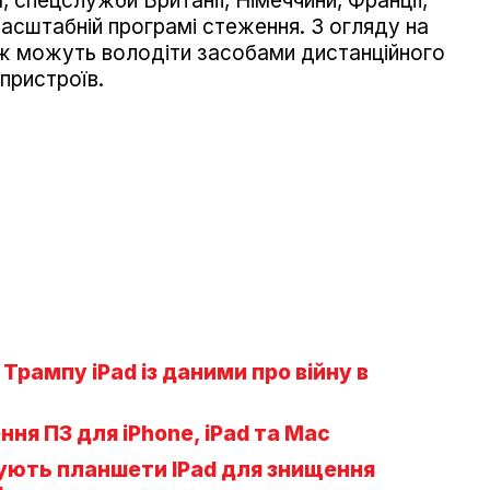
 спецслужби Британії, Німеччини, Франції,
 масштабній програмі стеження. З огляду на
кож можуть володіти засобами дистанційного
пристроїв.
Трампу iPad із даними про війну в
ння ПЗ для iPhone, iPad та Mac
вують планшети IPad для знищення