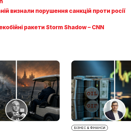
h
ій визнали порушення санкцій проти росії
екобійні ракети Storm Shadow – CNN
БІЗНЕС & ФІНАНСИ