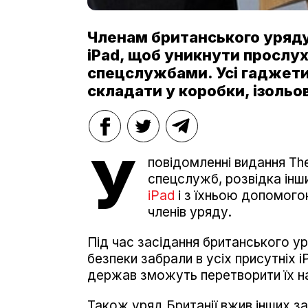
Членам британського уряду
iPad, щоб уникнути прослу
спецслужбами. Усі гаджети 
складати у коробки, ізольо
У
повідомленні видання The
спецслужб, розвідка інш
iPad
і з їхньою допомого
членів уряду.
Під час засідання британського у
безпеки забрали в усіх присутніх
держав зможуть перетворити їх на
Також уряд Британії вжив інших за