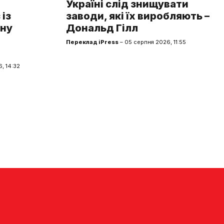
Україні слід знищувати
із
заводи, які їх виробляють –
чну
Дональд Гілл
Переклад iPress
– 05 серпня 2026, 11:55
, 14:32