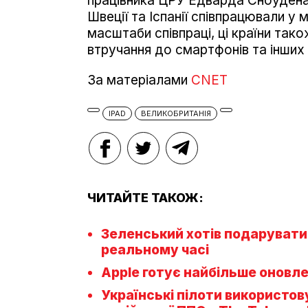
працівника ЦРУ Едварда Сноудена,
Швеції та Іспанії співпрацювали у
масштаби співпраці, ці країни та
втручання до смартфонів та інших 
За матеріалами
CNET
IPAD
ВЕЛИКОБРИТАНІЯ
ЧИТАЙТЕ ТАКОЖ:
Зеленський хотів подарувати 
реальному часі
Apple готує найбільше оновле
Українські пілоти використо