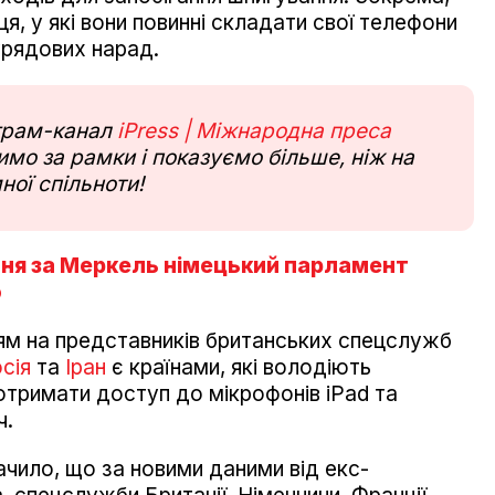
я, у які вони повинні складати свої телефони
 урядових нарад.
еграм-канал
iPress | Міжнародна преса
мо за рамки і показуємо більше, ніж на
ної спільноти!
ня за Меркель німецький парламент
ю
ням на представників британських спецслужб
сія
та
Іран
є країнами, які володіють
тримати доступ до мікрофонів iPad та
ч.
ачило, що за новими даними від екс-