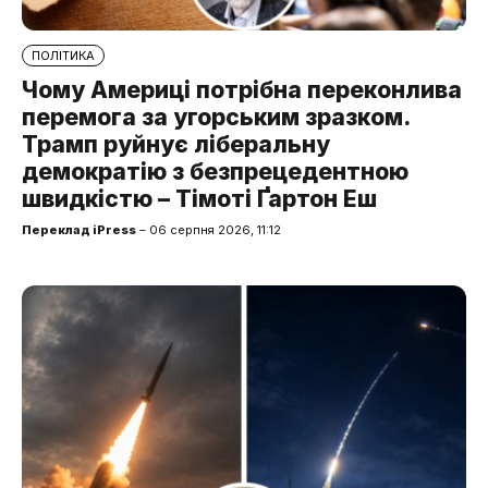
ПОЛІТИКА
Чому Америці потрібна переконлива
перемога за угорським зразком.
Трамп руйнує ліберальну
демократію з безпрецедентною
швидкістю – Тімоті Ґартон Еш
Переклад iPress
– 06 серпня 2026, 11:12