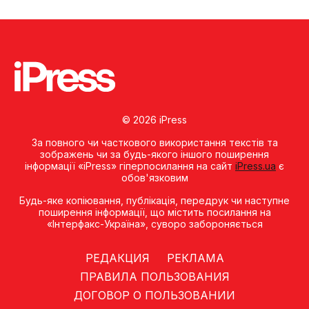
© 2026 iPress
За повного чи часткового використання текстів та
зображень чи за будь-якого іншого поширення
інформації «iPress» гіперпосилання на сайт
iPress.ua
є
обов'язковим
Будь-яке копiювання, публiкацiя, передрук чи наступне
поширення iнформацiї, що мiстить посилання на
«Iнтерфакс-Україна», суворо забороняється
РЕДАКЦИЯ
РЕКЛАМА
ПРАВИЛА ПОЛЬЗОВАНИЯ
ДОГОВОР О ПОЛЬЗОВАНИИ