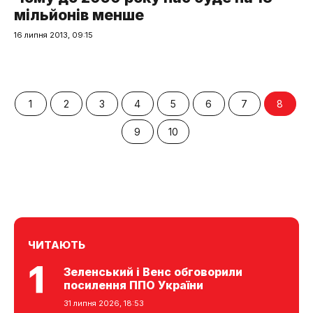
мільйонів менше
16 липня 2013, 09:15
1
2
3
4
5
6
7
8
9
10
ЧИТАЮТЬ
Зеленський і Венс обговорили
посилення ППО України
31 липня 2026, 18:53