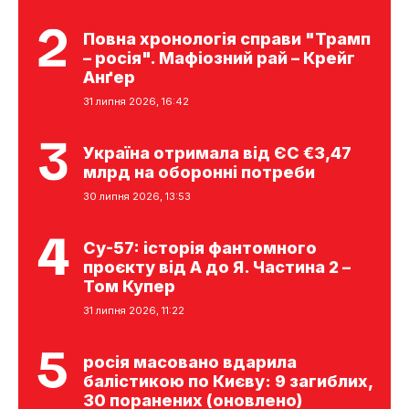
Повна хронологія справи "Трамп
– росія". Мафіозний рай – Крейг
Анґер
31 липня 2026, 16:42
Україна отримала від ЄС €3,47
млрд на оборонні потреби
30 липня 2026, 13:53
Су-57: історія фантомного
проєкту від А до Я. Частина 2 –
Том Купер
31 липня 2026, 11:22
росія масовано вдарила
балістикою по Києву: 9 загиблих,
30 поранених (оновлено)