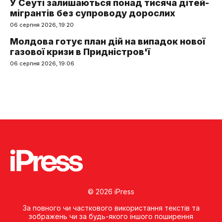
У Сеуті залишаються понад тисяча дітей-
мігрантів без супроводу дорослих
06 серпня 2026, 19:20
Молдова готує план дій на випадок нової
газової кризи в Придністров'ї
06 серпня 2026, 19:06
© 2026 iPress
За повного чи часткового використання текстів та
зображень чи за будь-якого іншого поширення