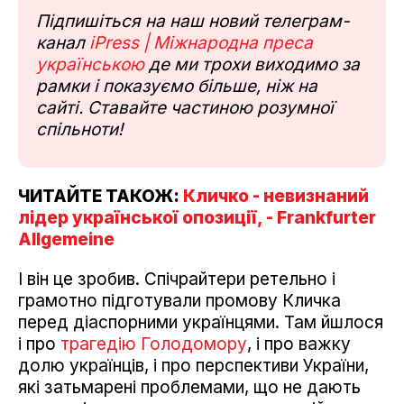
Підпишіться на наш новий телеграм-
канал
iPress | Міжнародна преса
українською
де ми трохи виходимо за
рамки і показуємо більше, ніж на
сайті. Ставайте частиною розумної
спільноти!
ЧИТАЙТЕ ТАКОЖ:
Кличко - невизнаний
лідер української опозиції, - Frankfurter
Allgemeine
І він це зробив. Спічрайтери ретельно і
грамотно підготували промову Кличка
перед діаспорними українцями. Там йшлося
і про
трагедію Голодомору
, і про важку
долю українців, і про перспективи України,
які затьмарені проблемами, що не дають