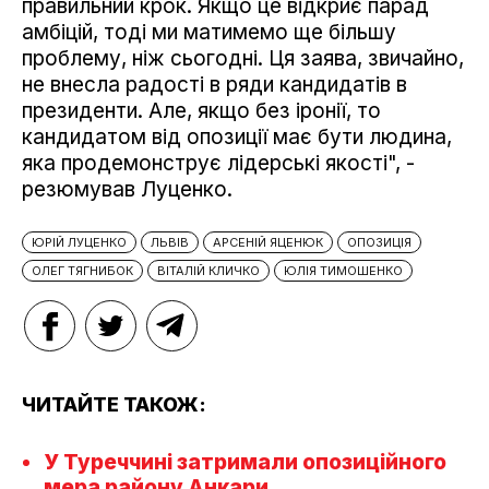
правильний крок. Якщо це відкриє парад
амбіцій, тоді ми матимемо ще більшу
проблему, ніж сьогодні. Ця заява, звичайно,
не внесла радості в ряди кандидатів в
президенти. Але, якщо без іронії, то
кандидатом від опозиції має бути людина,
яка продемонструє лідерські якості", -
резюмував Луценко.
ЮРІЙ ЛУЦЕНКО
ЛЬВІВ
АРСЕНІЙ ЯЦЕНЮК
ОПОЗИЦІЯ
ОЛЕГ ТЯГНИБОК
ВІТАЛІЙ КЛИЧКО
ЮЛІЯ ТИМОШЕНКО
ЧИТАЙТЕ ТАКОЖ:
У Туреччині затримали опозиційного
мера району Анкари