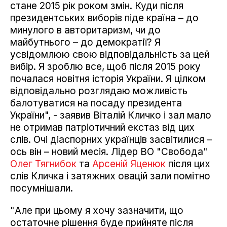
стане 2015 рік роком змін. Куди після
президентських виборів піде країна – до
минулого в авторитаризм, чи до
майбутнього – до демократії? Я
усвідомлюю свою відповідальність за цей
вибір. Я зроблю все, щоб після 2015 року
почалася новітня історія України. Я цілком
відповідально розглядаю можливість
балотуватися на посаду президента
України", - заявив Віталій Кличко і зал мало
не отримав патріотичний екстаз від цих
слів. Очі діаспорних українців засвітилися –
ось він – новий месія. Лідер ВО "Свобода"
Олег Тягнибок
та
Арсеній Яценюк
після цих
слів Кличка і затяжних овацій зали помітно
посумнішали.
"Але при цьому я хочу зазначити, що
остаточне рішення буде прийняте після