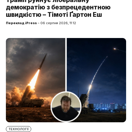
демократію з безпрецедентною
швидкістю – Тімоті Ґартон Еш
Переклад iPress
– 06 серпня 2026, 11:12
ТЕХНОЛОГІЇ