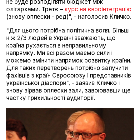
не буде розподіляти бюджет між
олігархами. Третє –
курс на євроінтеграцію
(знову оплески - ред)", - наголосив Кличко.
"Для цього потрібна політична воля. Більш
ніж 2/3 людей в Україні вважають, що
країна рухається в неправильному
напрямку. Ми всі разом маємо сили і
можемо змінити напрямок розвитку країни.
Для таких перетворень потрібно залучити
фахівців з країн Євросоюзу і представників
української діаспори", - заявив Кличко і
знову зірвав оплески зали, завоювавши ще
частку прихильності аудиторії.