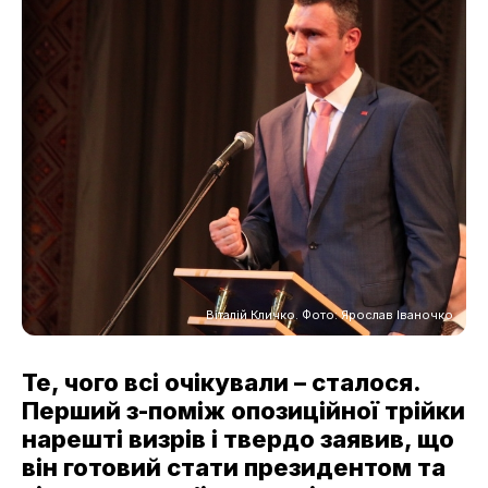
Віталій Кличко. Фото: Ярослав Іваночко
Те, чого всі очікували – сталося.
Перший з-поміж опозиційної трійки
нарешті визрів і твердо заявив, що
він готовий стати президентом та