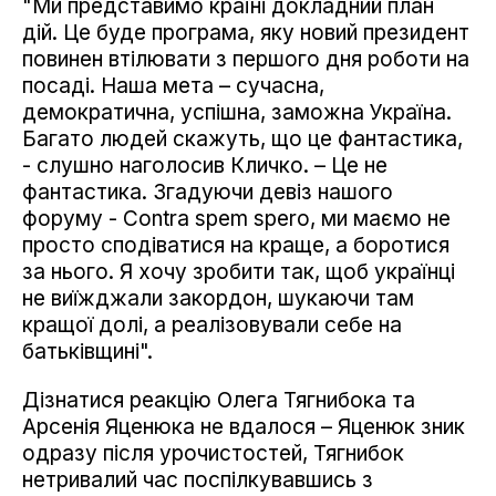
"Ми представимо країні докладний план
дій. Це буде програма, яку новий президент
повинен втілювати з першого дня роботи на
посаді. Наша мета – сучасна,
демократична, успішна, заможна Україна.
Багато людей скажуть, що це фантастика,
- слушно наголосив Кличко. – Це не
фантастика. Згадуючи девіз нашого
форуму - Contra spem spero, ми маємо не
просто сподіватися на краще, а боротися
за нього. Я хочу зробити так, щоб українці
не виїжджали закордон, шукаючи там
кращої долі, а реалізовували себе на
батьківщині".
Дізнатися реакцію Олега Тягнибока та
Арсенія Яценюка не вдалося – Яценюк зник
одразу після урочистостей, Тягнибок
нетривалий час поспілкувавшись з