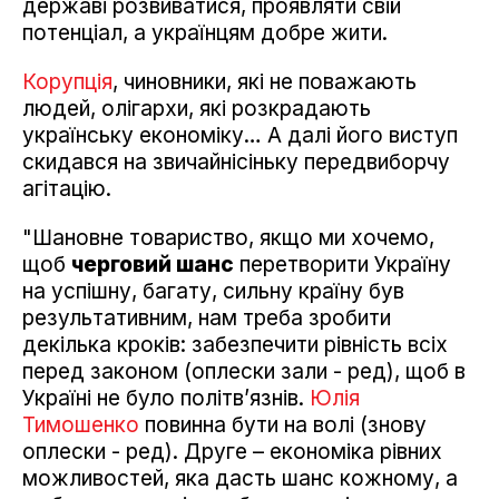
державі розвиватися, проявляти свій
потенціал, а українцям добре жити.
Корупція
, чиновники, які не поважають
людей, олігархи, які розкрадають
українську економіку… А далі його виступ
скидався на звичайнісіньку передвиборчу
агітацію.
"Шановне товариство, якщо ми хочемо,
щоб
черговий шанс
перетворити Україну
на успішну, багату, сильну країну був
результативним, нам треба зробити
декілька кроків: забезпечити рівність всіх
перед законом (оплески зали - ред), щоб в
Україні не було політв’язнів.
Юлія
Тимошенко
повинна бути на волі (знову
оплески - ред). Друге – економіка рівних
можливостей, яка дасть шанс кожному, а