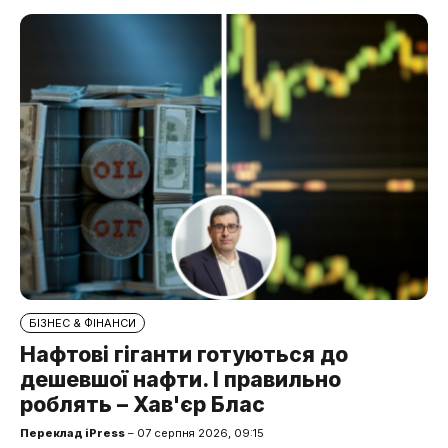
БІЗНЕС & ФІНАНСИ
Нафтові гіганти готуються до
дешевшої нафти. І правильно
роблять – Хав'єр Блас
Переклад iPress
– 07 серпня 2026, 09:15