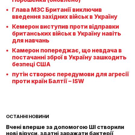
Глава МЗС Британії виключив
введення західних військ в Україну
Кемерон виступив проти відправки
британських військ в Україну навіть
для навчань
Камерон попереджає, що невдача в
постачанні зброї в Україну зашкодить
безпеці США
путін створює передумови для агресії
проти країн Балтії – ISW
ОСТАННІ НОВИНИ
Вчені вперше за допомогою ШІ створили
нові віруси, здатні заражати бактерії