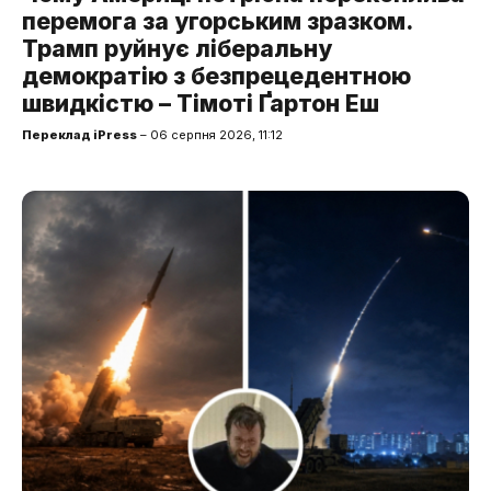
перемога за угорським зразком.
Трамп руйнує ліберальну
демократію з безпрецедентною
швидкістю – Тімоті Ґартон Еш
Переклад iPress
– 06 серпня 2026, 11:12