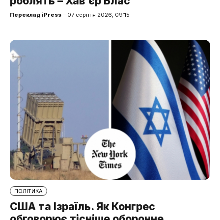
роблять – Хав'єр Блас
Переклад iPress
– 07 серпня 2026, 09:15
ПОЛІТИКА
США та Ізраїль. Як Конгрес
обговорює тісніше оборонне