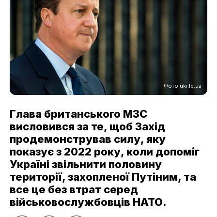
Фото:ukr.lb.ua
Глава британського МЗС
висловився за те, щоб Захід
продемонстрував силу, яку
показує з 2022 року, коли допоміг
Україні звільнити половину
території, захопленої Путіним, та
все це без втрат серед
військовослужбовців НАТО.