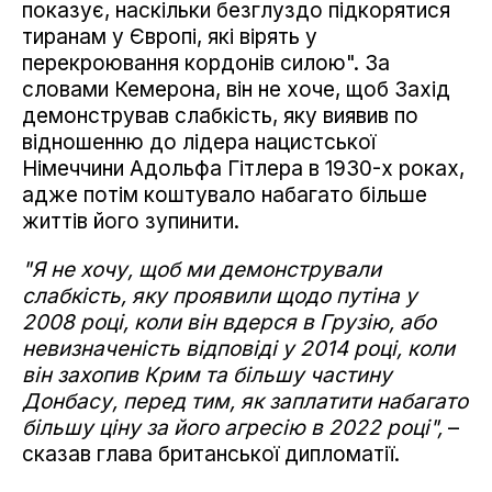
показує, наскільки безглуздо підкорятися
тиранам у Європі, які вірять у
перекроювання кордонів силою". За
словами Кемерона, він не хоче, щоб Захід
демонстрував слабкість, яку виявив по
відношенню до лідера нацистської
Німеччини Адольфа Гітлера в 1930-х роках,
адже потім коштувало набагато більше
життів його зупинити.
"Я не хочу, щоб ми демонстрували
слабкість, яку проявили щодо путіна у
2008 році, коли він вдерся в Грузію, або
невизначеність відповіді у 2014 році, коли
він захопив Крим та більшу частину
Донбасу, перед тим, як заплатити набагато
більшу ціну за його агресію в 2022 році",
–
сказав глава британської дипломатії.