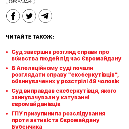
ЄВРОМАЙДАН
ЧИТАЙТЕ ТАКОЖ:
Суд завершив розгляд справи про
вбивства людей під час Євромайдану
В Апеляційному суді почали
розглядати справу "ексберкутівців",
обвинувачених у розстрілі 49 чоловік
Суд виправдав ексберкутівця, якого
звинувачували у катуванні
євромайданівців
ГПУ призупинила розслідування
проти активіста Євромайдану
Бубенчика