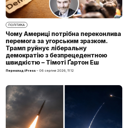
ПОЛІТИКА
Чому Америці потрібна переконлива
перемога за угорським зразком.
Трамп руйнує ліберальну
демократію з безпрецедентною
швидкістю – Тімоті Ґартон Еш
Переклад iPress
– 06 серпня 2026, 11:12