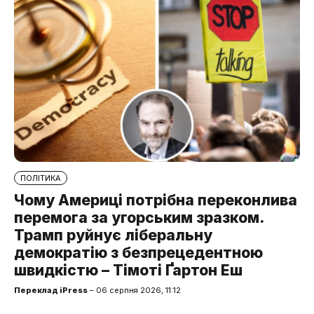
ПОЛІТИКА
Чому Америці потрібна переконлива
перемога за угорським зразком.
Трамп руйнує ліберальну
демократію з безпрецедентною
швидкістю – Тімоті Ґартон Еш
Переклад iPress
– 06 серпня 2026, 11:12