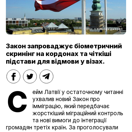
Фото: з вільних джерел
Закон запроваджує біометричний
скринінг на кордонах та чіткіші
підстави для відмови у візах.
С
ейм Латвії у остаточному читанні
ухвалив новий Закон про
імміграцію, який передбачає
жорсткіший міграційний контроль
та нові вимоги до інтеграції
громадян третіх країн. За проголосували