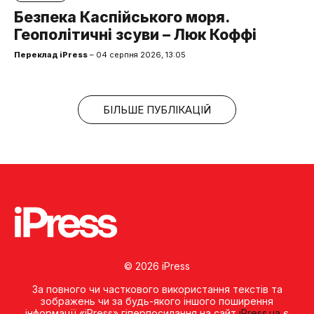
Безпека Каспійського моря.
Геополітичні зсуви – Люк Коффі
Переклад iPress
– 04 серпня 2026, 13:05
БІЛЬШЕ ПУБЛІКАЦІЙ
© 2026 iPress
За повного чи часткового використання текстів та
зображень чи за будь-якого іншого поширення
інформації «iPress» гіперпосилання на сайт
iPress.ua
є