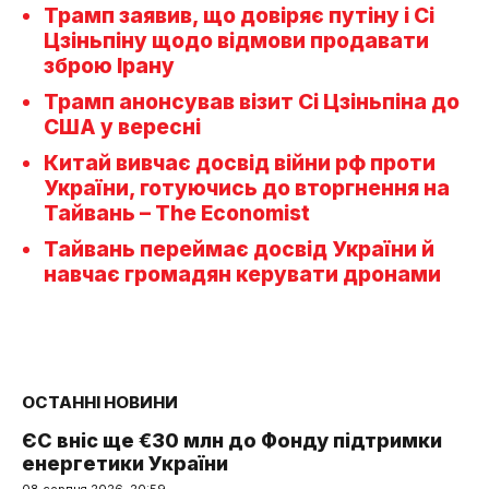
Трамп заявив, що довіряє путіну і Сі
Цзіньпіну щодо відмови продавати
зброю Ірану
Трамп анонсував візит Сі Цзіньпіна до
США у вересні
Китай вивчає досвід війни рф проти
України, готуючись до вторгнення на
Тайвань – The Economist
Тайвань переймає досвід України й
навчає громадян керувати дронами
ОСТАННІ НОВИНИ
ЄС вніс ще €30 млн до Фонду підтримки
енергетики України
08 серпня 2026, 20:59