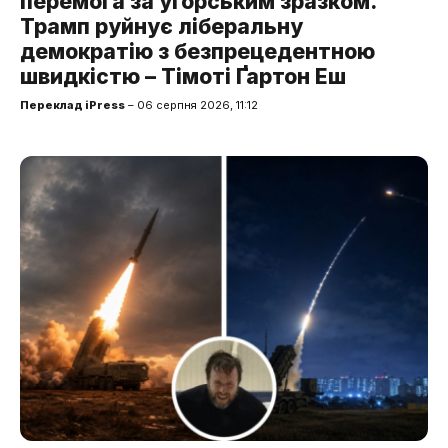
перемога за угорським зразком.
Трамп руйнує ліберальну
демократію з безпрецедентною
швидкістю – Тімоті Ґартон Еш
Переклад iPress
– 06 серпня 2026, 11:12