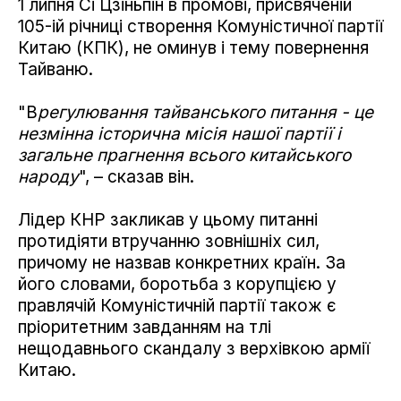
1 липня Сі Цзіньпін в промові, присвяченій
105-ій річниці створення Комуністичної партії
Китаю (КПК), не оминув і тему повернення
Тайваню.
"В
регулювання тайванського питання - це
незмінна історична місія нашої партії і
загальне прагнення всього китайського
народу
", – сказав він.
Лідер КНР закликав у цьому питанні
протидіяти втручанню зовнішніх сил,
причому не назвав конкретних країн. За
його словами, боротьба з корупцією у
правлячій Комуністичній партії також є
пріоритетним завданням на тлі
нещодавнього скандалу з верхівкою армії
Китаю.