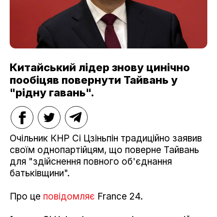
Китайський лідер знову цинічно
пообіцяв повернути Тайвань у
"рідну гавань".
Очільник КНР Сі Цзіньпін традиційно заявив
своїм однопартійцям, що поверне Тайвань
для "здійснення повного об'єднання
батьківщини".
Про це
повідомляє
France 24.