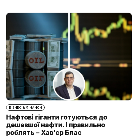
БІЗНЕС & ФІНАНСИ
Нафтові гіганти готуються до
дешевшої нафти. І правильно
роблять – Хав'єр Блас