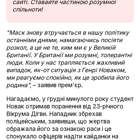
сайті. Ставайте частиною розумної
спільноти!
"Маск знову втручається в нашу політику
останніми днями, намагаючись посіяти
розкол, а це не те, ким ми є у Великій
Британії. У Британії ми розумні, толерантні
люди. Коли у нас трапляється жахливий
випадок, як-от ситуація з Генрі Новаком,
ми реагуємо спокійно, як це зробила його
родина",
– заявив прем'єр.
Нагадаємо, у грудні минулого року студент
Новак отримав поранення від 23-річного
Вікрума Дігви. Нападник збрехав
поліцейським, заявивши, що жертва
ображала його за ознакою раси і це
спонукало офіцерів надіти кайданки на