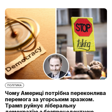
ПОЛІТИКА
Чому Америці потрібна переконлива
перемога за угорським зразком.
Трамп руйнує ліберальну
демократію з безпрецедентною