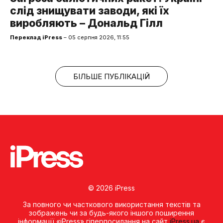
слід знищувати заводи, які їх
виробляють – Дональд Гілл
Переклад iPress
– 05 серпня 2026, 11:55
БІЛЬШЕ ПУБЛІКАЦІЙ
© 2026 iPress
За повного чи часткового використання текстів та
зображень чи за будь-якого іншого поширення
інформації «iPress» гіперпосилання на сайт
iPress.ua
є