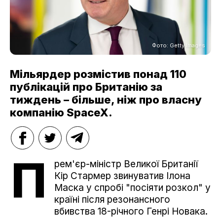
Фото: Getty Images
Мільярдер розмістив понад 110
публікацій про Британію за
тиждень – більше, ніж про власну
компанію SpaceX.
П
рем'єр-міністр Великої Британії
Кір Стармер звинуватив Ілона
Маска у спробі "посіяти розкол" у
країні після резонансного
вбивства 18-річного Генрі Новака.