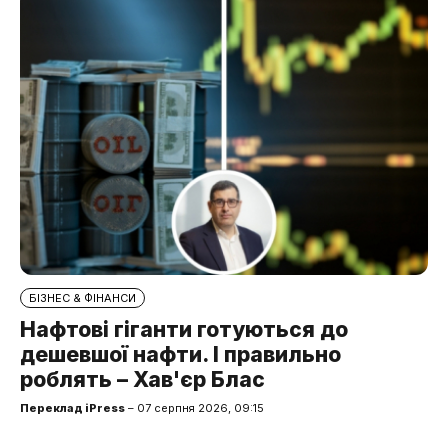
БІЗНЕС & ФІНАНСИ
Нафтові гіганти готуються до
дешевшої нафти. І правильно
роблять – Хав'єр Блас
Переклад iPress
– 07 серпня 2026, 09:15