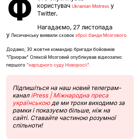
Ф
користувач
у
Ukrainian Mistress
Twitter.
Нагадаємо, 27 листопада
у
Лисичанську виявили сховок
зброї банди Мозгового.
Додамо, 30 жовтня к
омандир бригади бойовиків
"Призрак" Олексій Мозговий опублікував відеозапис
першого
"народного суду Новоросії".
Підпишіться на наш новий телеграм-
канал
iPress | Міжнародна преса
українською
де ми трохи виходимо за
рамки і показуємо більше, ніж на
сайті. Ставайте частиною розумної
спільноти!