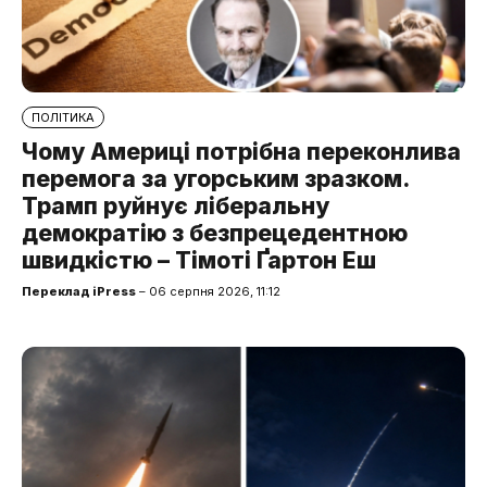
ПОЛІТИКА
Чому Америці потрібна переконлива
перемога за угорським зразком.
Трамп руйнує ліберальну
демократію з безпрецедентною
швидкістю – Тімоті Ґартон Еш
Переклад iPress
– 06 серпня 2026, 11:12