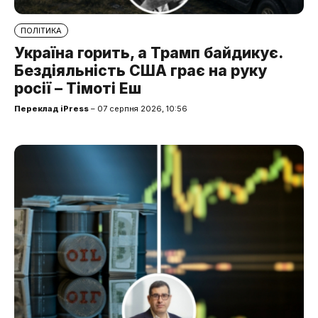
ПОЛІТИКА
Україна горить, а Трамп байдикує.
Бездіяльність США грає на руку
росії – Тімоті Еш
Переклад iPress
– 07 серпня 2026, 10:56