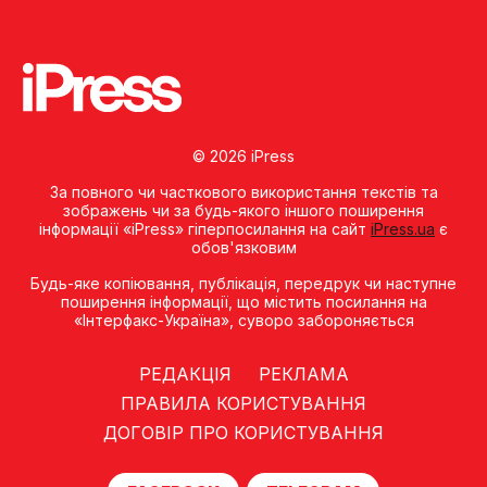
© 2026 iPress
За повного чи часткового використання текстів та
зображень чи за будь-якого іншого поширення
інформації «iPress» гіперпосилання на сайт
iPress.ua
є
обов'язковим
Будь-яке копiювання, публiкацiя, передрук чи наступне
поширення iнформацiї, що мiстить посилання на
«Iнтерфакс-Україна», суворо забороняється
РЕДАКЦІЯ
РЕКЛАМА
ПРАВИЛА КОРИСТУВАННЯ
ДОГОВІР ПРО КОРИСТУВАННЯ