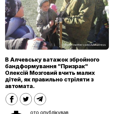
Фото: twitter.com/JuMistress
В Алчевську ватажок збройного
бандформування "Призрак"
Олексій Мозговий вчить малих
дітей, як правильно стріляти з
автомата.
ото опублікував