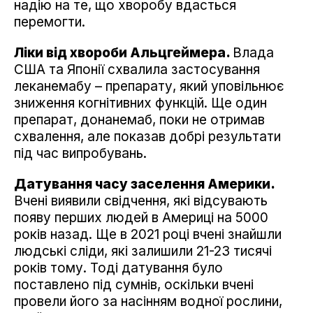
надію на те, що хворобу вдасться
перемогти.
Ліки від хвороби Альцгеймера.
Влада
США та Японії схвалила застосування
леканемабу – препарату, який уповільнює
зниження когнітивних функцій. Ще один
препарат, донанемаб, поки не отримав
схвалення, але показав добрі результати
під час випробувань.
Датування часу заселення Америки.
Вчені виявили свідчення, які відсувають
появу перших людей в Америці на 5000
років назад. Ще в 2021 році вчені знайшли
людські сліди, які залишили 21-23 тисячі
років тому. Тоді датування було
поставлено під сумнів, оскільки вчені
провели його за насінням водної рослини,