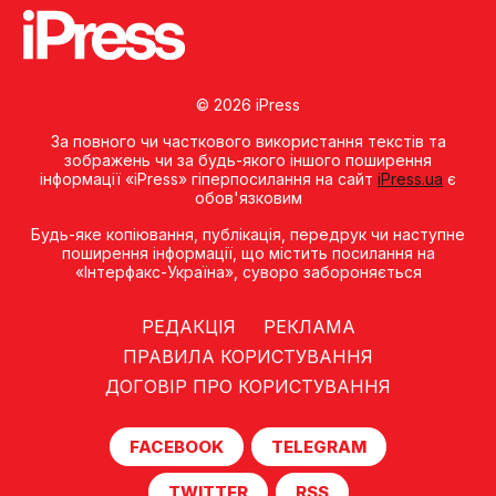
© 2026 iPress
За повного чи часткового використання текстів та
зображень чи за будь-якого іншого поширення
інформації «iPress» гіперпосилання на сайт
iPress.ua
є
обов'язковим
Будь-яке копiювання, публiкацiя, передрук чи наступне
поширення iнформацiї, що мiстить посилання на
«Iнтерфакс-Україна», суворо забороняється
РЕДАКЦІЯ
РЕКЛАМА
ПРАВИЛА КОРИСТУВАННЯ
ДОГОВІР ПРО КОРИСТУВАННЯ
FACEBOOK
TELEGRAM
TWITTER
RSS