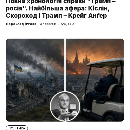
Повна хронологія справи "Трамп –
росія". Найбільша афера: Кіслін,
Скороход і Трамп – Крейг Анґер
Переклад iPress
– 07 серпня 2026, 14:34
ПОЛІТИКА