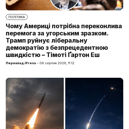
ПОЛІТИКА
Чому Америці потрібна переконлива
перемога за угорським зразком.
Трамп руйнує ліберальну
демократію з безпрецедентною
швидкістю – Тімоті Ґартон Еш
Переклад iPress
– 06 серпня 2026, 11:12