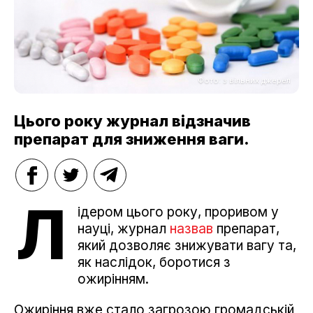
Фото: з вільних джерел
Цього року журнал відзначив
препарат для зниження ваги.
Л
ідером цього року, проривом у
науці, журнал
назвав
препарат,
який дозволяє знижувати вагу та,
як наслідок, боротися з
ожирінням.
Ожиріння вже стало загрозою громадській