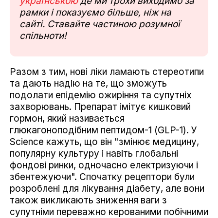
українською
де ми трохи виходимо за
рамки і показуємо більше, ніж на
сайті. Ставайте частиною розумної
спільноти!
Разом з тим, нові ліки ламають стереотипи
та дають надію на те, що зможуть
подолати епідемію ожиріння та супутніх
захворювань. Препарат імітує кишковий
гормон, який називається
глюкагоноподібним пептидом-1 (GLP-1). У
Science кажуть, що він "змінює медицину,
популярну культуру і навіть глобальні
фондові ринки, одночасно електризуючи і
збентежуючи". Спочатку рецептори були
розроблені для лікування діабету, але вони
також викликають зниження ваги з
супутніми переважно керованими побічними