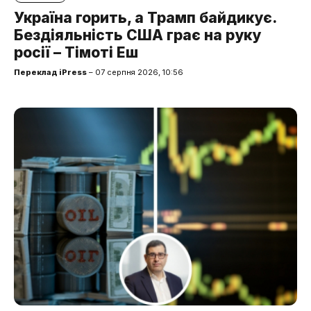
Україна горить, а Трамп байдикує.
Бездіяльність США грає на руку
росії – Тімоті Еш
Переклад iPress
– 07 серпня 2026, 10:56