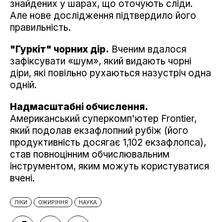
знайдених у шарах, що оточують сліди.
Але нове дослідження підтвердило його
правильність.
"Гуркіт" чорних дір.
Вченим вдалося
зафіксувати «шум», який видають чорні
діри, які повільно рухаються назустріч одна
одній.
Надмасштабні обчислення.
Американський суперкомп'ютер Frontier,
який подолав екзафлопний рубіж (його
продуктивність досягає 1,102 екзафлопса),
став повноцінним обчислювальним
інструментом, яким можуть користуватися
вчені.
ЛІКИ
ОЖИРІННЯ
НАУКА