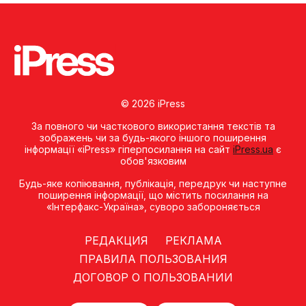
© 2026 iPress
За повного чи часткового використання текстів та
зображень чи за будь-якого іншого поширення
інформації «iPress» гіперпосилання на сайт
iPress.ua
є
обов'язковим
Будь-яке копiювання, публiкацiя, передрук чи наступне
поширення iнформацiї, що мiстить посилання на
«Iнтерфакс-Україна», суворо забороняється
РЕДАКЦИЯ
РЕКЛАМА
ПРАВИЛА ПОЛЬЗОВАНИЯ
ДОГОВОР О ПОЛЬЗОВАНИИ