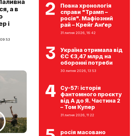
 Паливна
Повна хронологія
я, а в
справи "Трамп –
о
росія". Мафіозний
ер і
рай – Крейг Анґер
31 липня 2026, 16:42
 09:53
Україна отримала від
ЄС €3,47 млрд на
оборонні потреби
30 липня 2026, 13:53
Су-57: історія
фантомного проєкту
від А до Я. Частина 2
– Том Купер
31 липня 2026, 11:22
росія масовано