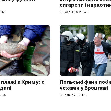
сигарети і наркоти
11:54
18 червня 2012, 11:25
 пляжі в Криму: є
Польські фани поби
далі
чехами у Вроцлаві
13:56
17 червня 2012, 11:19