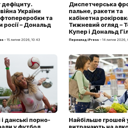
 дефіциту.
Диспетчерська фр
війна України
пальне, ракети та
афтопереробки та
кабінетна рокіровк
и росії – Дональд
Тижневий огляд – 
Купер і Дональд Гі
ss
– 15 липня 2026, 10:43
Переклад iPress
– 14 липня 2026,
 і данські порно-
Найбільше грошей 
грали у футбол
витрачають на алко