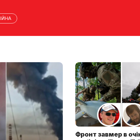
ІЙНА
Фронт завмер в очі