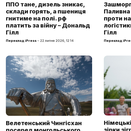
ППО тане, дизель зникає,
Зашморг
склади горять, а пшениця
Паливна 
гнитиме на полі. рф
проти н
платить за війну – Дональд
логістик
Гілл
Гілл
Переклад iPress
– 22 липня 2026, 12:14
Переклад iPre
Німецькі
Велетенський Чингісхан
зірки зі
посеред монгольського