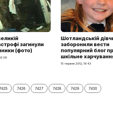
 великій
Шотландській дівч
строфі загинули
заборонили вести
ники (фото)
популярний блог п
шкільне харчуванн
12:08
15 червня 2012, 19:43
7425
7426
7427
7428
7429
7430