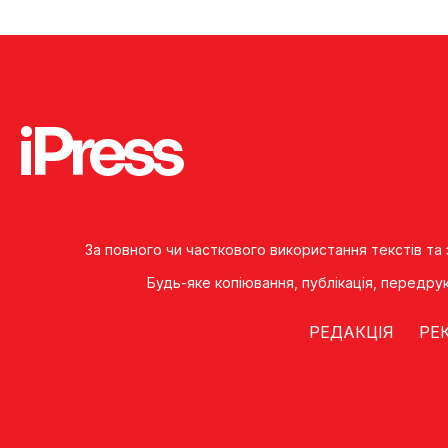
За повного чи часткового використання текстів та
Будь-яке копiювання, публiкацiя, передру
РЕДАКЦІЯ
РЕ