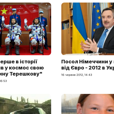
ерше в історії
Посол Німеччини у 
в у космос свою
від Євро - 2012 в Ук
ину Терешкову"
16 червня 2012, 14:43
16:53