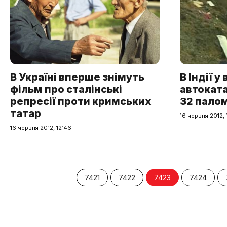
В Україні вперше знімуть
В Індії у
фільм про сталінські
автоката
репресії проти кримських
32 палом
татар
16 червня 2012, 
16 червня 2012, 12:46
7421
7422
7423
7424