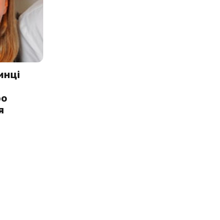
инці
ро
я