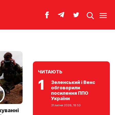
ЧИТАЮТЬ
Зеленський і Венс
обговорили
посилення ППО
України
31 липня 2026, 18:53
куванні