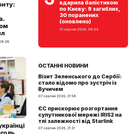
вдарила балістикою
онту:
по Києву: 9 загиблих,
30 поранених
а.
(оновлено)
Том
01 серпня 2026, 09:04
лл
 08:28
ОСТАННІ НОВИНИ
Візит Зеленського до Сербії:
стало відомо про зустріч із
Вучичем
07 серпня 2026, 21:58
ЄС прискорює розгортання
супутникової мережі IRIS2 на
тлі залежності від Starlink
українці
07 серпня 2026, 21:21
голь,