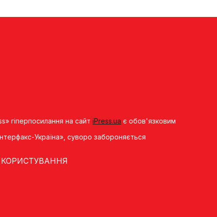
ss» гіперпосилання на сайт
iPress.ua
є обов'язковим
«Iнтерфакс-Україна», суворо забороняється
 КОРИСТУВАННЯ