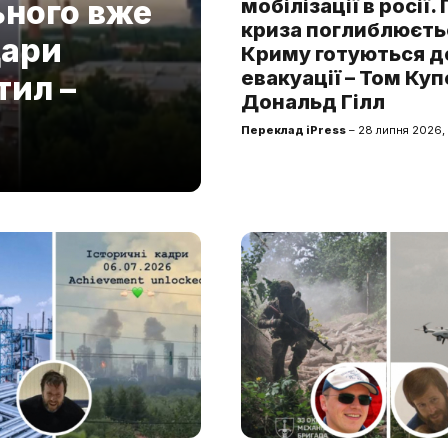
ьного вже
мобілізації в росії.
криза поглиблюєтьс
дари
Криму готуються д
евакуації – Том Куп
тил –
Дональд Гілл
Переклад iPress
– 28 липня 2026,