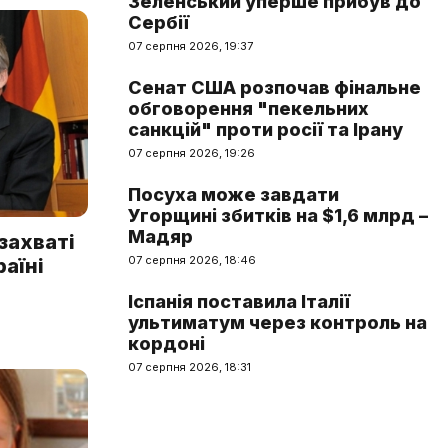
Зеленський уперше прибув до
Сербії
07 серпня 2026, 19:37
Сенат США розпочав фінальне
обговорення "пекельних
санкцій" проти росії та Ірану
07 серпня 2026, 19:26
Посуха може завдати
Угорщині збитків на $1,6 млрд –
Мадяр
захваті
07 серпня 2026, 18:46
раїні
Іспанія поставила Італії
ультиматум через контроль на
кордоні
07 серпня 2026, 18:31