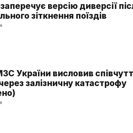
 заперечує версію диверсії піс
льного зіткнення поїздів
56
МЗС України висловив співчут
 через залізничну катастрофу
ено)
49