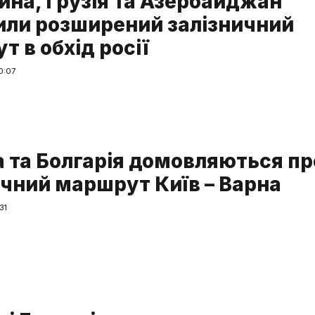
ина, Грузія та Азербайджан
или розширений залізничний
 в обхід росії
0:07
а та Болгарія домовляються пр
ичний маршрут Київ – Варна
31