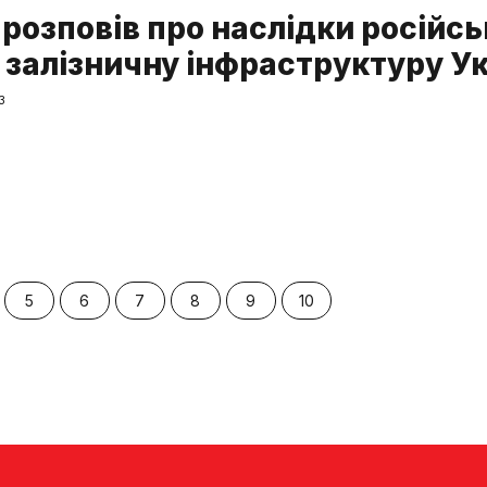
 розповів про наслідки російс
а залізничну інфраструктуру У
3
5
6
7
8
9
10