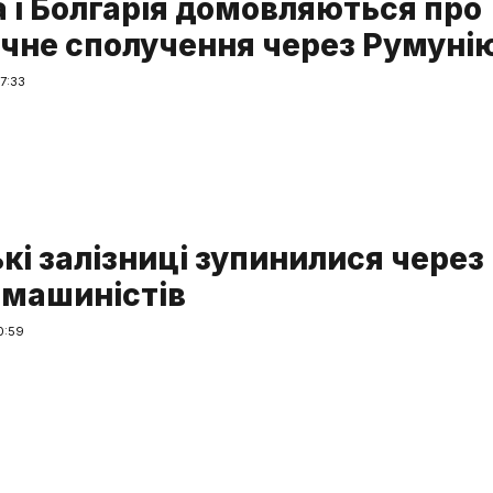
а і Болгарія домовляються про
ичне сполучення через Румуні
7:33
кі залізниці зупинилися через
 машиністів
0:59