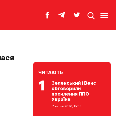
лася
ЧИТАЮТЬ
Зеленський і Венс
обговорили
посилення ППО
України
31 липня 2026, 18:53