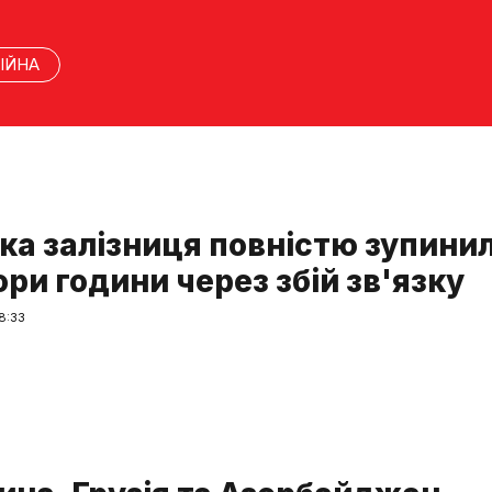
ІЙНА
ка залізниця повністю зупини
ори години через збій зв'язку
8:33