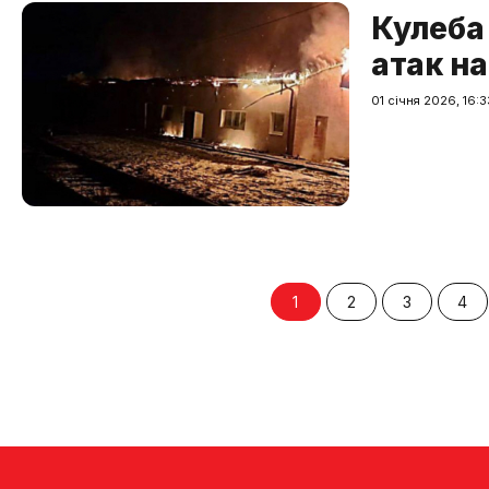
Кулеба
атак н
01 січня 2026, 16:3
1
2
3
4