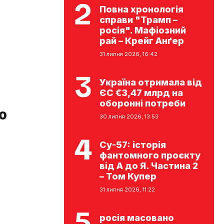
Повна хронологія
справи "Трамп –
росія". Мафіозний
рай – Крейг Анґер
31 липня 2026, 16:42
Україна отримала від
ЄС €3,47 млрд на
оборонні потреби
о
30 липня 2026, 13:53
Су-57: історія
фантомного проєкту
від А до Я. Частина 2
– Том Купер
31 липня 2026, 11:22
росія масовано