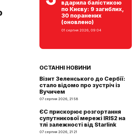
вдарила балістикою
по Києву: 9 загиблих,
ю
30 поранених
(оновлено)
01 серпня 2026, 09:04
ОСТАННІ НОВИНИ
Візит Зеленського до Сербії:
стало відомо про зустріч із
Вучичем
07 серпня 2026, 21:58
ЄС прискорює розгортання
супутникової мережі IRIS2 на
тлі залежності від Starlink
07 серпня 2026, 21:21