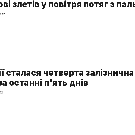
ві злетів у повітря потяг з па
:31
ії сталася четверта залізнична
за останні п'ять днів
53