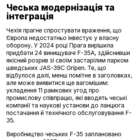
Чеська модернізація та
інтеграція
Чехія прагне спростувати враження, що
Європа недостатньо інвестує у власну
оборону. У 2024 році Прага вирішила
придбати 24 винищувачі F-35A, здійснивши
якісний розрив зі своїм застарілим парком
шведських JAS-39C Gripen. Те, що
відбулося далі, менш помітне в заголовках,
але може виявитися ще вагомішим:
укладення 11 рамкових угод про
промислову співпрацю, які вводять чеські
компанії та наукові установи до ланцюга
постачання й технічного обслуговування F-
35.
Виробництво чеських F-35 заплановано