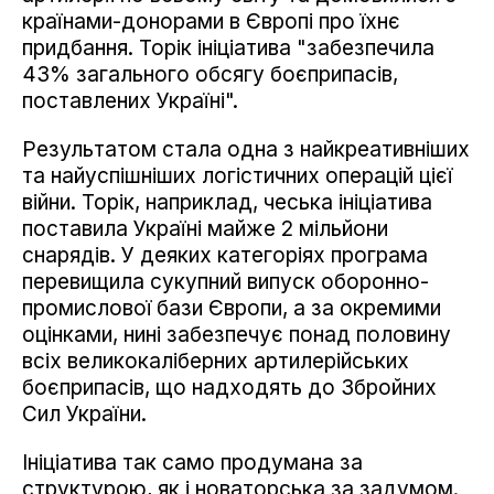
країнами-донорами в Європі про їхнє
придбання. Торік ініціатива "забезпечила
43% загального обсягу боєприпасів,
поставлених Україні".
Результатом стала одна з найкреативніших
та найуспішніших логістичних операцій цієї
війни. Торік, наприклад, чеська ініціатива
поставила Україні майже 2 мільйони
снарядів. У деяких категоріях програма
перевищила сукупний випуск оборонно-
промислової бази Європи, а за окремими
оцінками, нині забезпечує понад половину
всіх великокаліберних артилерійських
боєприпасів, що надходять до Збройних
Сил України.
Ініціатива так само продумана за
структурою, як і новаторська за задумом.