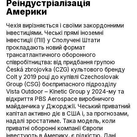
Реіндустріалізація
Америки
Чехія вирізняється і своїми закордонними
інвестиціями. Чеські прямі іноземні
інвестиції (ПІІ) у Сполучені Штати
прокладають новий формат
трансатлантичного оборонного
співробітництва: від придбання групою
Česká zbrojovka (CZG) культового бренду
Colt у 2019 році до купівлі Czechoslovak
Group (CSG) боєприпасного підрозділу
Vista Outdoor – Kinetic Group у 2024-му та
відкриття PBS Aerospace виробничого
майданчика у Джорджії. Чеський приватний
капітал активно діє в США і, за прогнозами,
надалі зростатиме. Така модель, коли
приватні оборонні компанії Європи
інвестують в Америку, є рідкістю. Дані