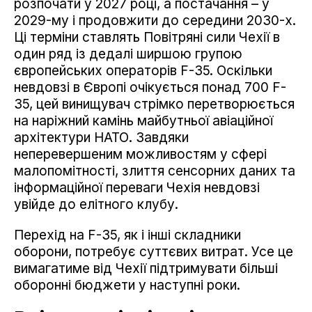
розпочати у 2027 році, а постачання – у
2029-му і продовжити до середини 2030-х.
Ці терміни ставлять Повітряні сили Чехії в
один ряд із дедалі ширшою групою
європейських операторів F-35. Оскільки
невдовзі в Європі очікується понад 700 F-
35, цей винищувач стрімко перетворюється
на наріжний камінь майбутньої авіаційної
архітектури НАТО. Завдяки
неперевершеним можливостям у сфері
малопомітності, злиття сенсорних даних та
інформаційної переваги Чехія невдовзі
увійде до елітного клубу.
Перехід на F-35, як і інші складники
оборони, потребує суттєвих витрат. Усе це
вимагатиме від Чехії підтримувати більші
оборонні бюджети у наступні роки.