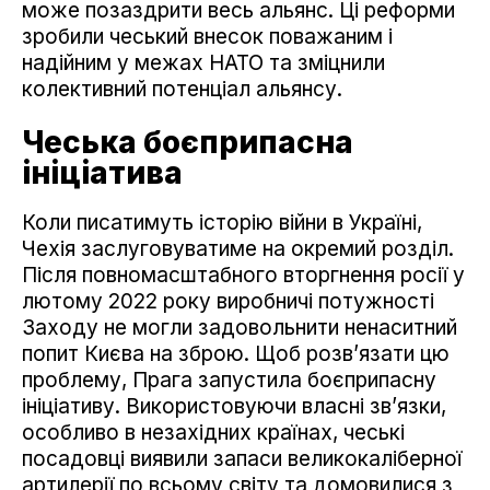
може позаздрити весь альянс. Ці реформи
зробили чеський внесок поважаним і
надійним у межах НАТО та зміцнили
колективний потенціал альянсу.
Чеська боєприпасна
ініціатива
Коли писатимуть історію війни в Україні,
Чехія заслуговуватиме на окремий розділ.
Після повномасштабного вторгнення росії у
лютому 2022 року виробничі потужності
Заходу не могли задовольнити ненаситний
попит Києва на зброю. Щоб розв’язати цю
проблему, Прага запустила боєприпасну
ініціативу. Використовуючи власні зв’язки,
особливо в незахідних країнах, чеські
посадовці виявили запаси великокаліберної
артилерії по всьому світу та домовилися з