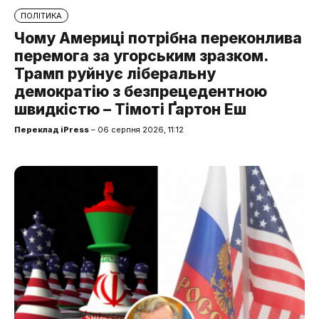
ПОЛІТИКА
Чому Америці потрібна переконлива
перемога за угорським зразком.
Трамп руйнує ліберальну
демократію з безпрецедентною
швидкістю – Тімоті Ґартон Еш
Переклад iPress
– 06 серпня 2026, 11:12