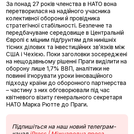
За понад 27 років членства в НАТО вона
перетворилася на надійного учасника
колективної оборони й провідника
стратегічної стабільності. Безпечне та
передбачуване середовище в Центральній
Європі є міцним підґрунтям для нинішніх
тісних ділових та інвестиційних зв’язків між
США і Чехією. Поки заголовки зосереджені
на нещодавньому рішенні Праги виділити на
оборону лише 1,7% ВВП, аналітики не
повинні ігнорувати уроки інноваційного
підходу країни до оборонного партнерства
– частину з них обговорювали під час
квітневого візиту генерального секретаря
НАТО Марка Рютте до Праги.
Підпишіться на наш новий телеграм-
канал
iPress | Міжнародна преса