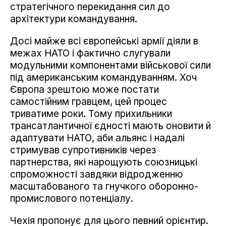
стратегічного перекидання сил до
архітектури командування.
Досі майже всі європейські армії діяли в
межах НАТО і фактично слугували
модульними компонентами військової сили
під американським командуванням. Хоч
Європа зрештою може постати
самостійним гравцем, цей процес
триватиме роки. Тому прихильники
трансатлантичної єдності мають оновити й
адаптувати НАТО, аби альянс і надалі
стримував супротивників через
партнерства, які нарощують союзницькі
спроможності завдяки відродженню
масштабованого та гнучкого оборонно-
промислового потенціалу.
Чехія пропонує для цього певний орієнтир.