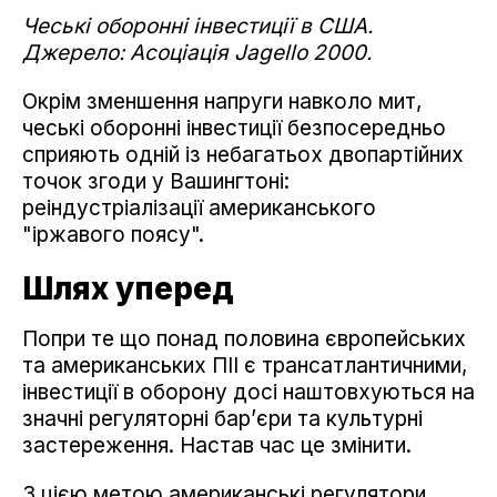
Чеські оборонні інвестиції в США.
Джерело: Асоціація Jagello 2000.
Окрім зменшення напруги навколо мит,
чеські оборонні інвестиції безпосередньо
сприяють одній із небагатьох двопартійних
точок згоди у Вашингтоні:
реіндустріалізації американського
"іржавого поясу".
Шлях уперед
Попри те що понад половина європейських
та американських ПІІ є трансатлантичними,
інвестиції в оборону досі наштовхуються на
значні регуляторні бар’єри та культурні
застереження. Настав час це змінити.
З цією метою американські регулятори