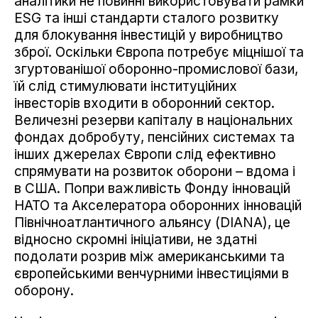
аналітики не повинні використовувати рамки
ESG та інші стандарти сталого розвитку
для блокування інвестицій у виробництво
зброї. Оскільки Європа потребує міцнішої та
згуртованішої оборонно-промислової бази,
їй слід стимулювати інституційних
інвесторів входити в оборонний сектор.
Величезні резерви капіталу в національних
фондах добробуту, пенсійних системах та
інших джерелах Європи слід ефективно
спрямувати на розвиток оборони – вдома і
в США. Попри важливість Фонду інновацій
НАТО та Акселератора оборонних інновацій
Північноатлантичного альянсу (DIANA), це
відносно скромні ініціативи, не здатні
подолати розрив між американськими та
європейськими венчурними інвестиціями в
оборону.