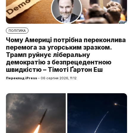
ПОЛІТИКА
Чому Америці потрібна переконлива
перемога за угорським зразком.
Трамп руйнує ліберальну
демократію з безпрецедентною
швидкістю – Тімоті Ґартон Еш
Переклад iPress
– 06 серпня 2026, 11:12