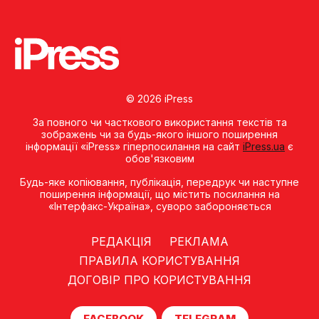
© 2026 iPress
За повного чи часткового використання текстів та
зображень чи за будь-якого іншого поширення
інформації «iPress» гіперпосилання на сайт
iPress.ua
є
обов'язковим
Будь-яке копiювання, публiкацiя, передрук чи наступне
поширення iнформацiї, що мiстить посилання на
«Iнтерфакс-Україна», суворо забороняється
РЕДАКЦІЯ
РЕКЛАМА
ПРАВИЛА КОРИСТУВАННЯ
ДОГОВІР ПРО КОРИСТУВАННЯ
FACEBOOK
TELEGRAM