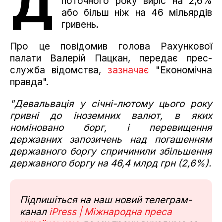
Д
поточного року виріс на 2,6%
або більш ніж на 46 мільярдів
гривень.
Про це повідомив голова Рахункової
палати Валерій Пацкан, передає прес-
служба відомства,
зазначає
"Економічна
правда".
"Девальвація у січні-лютому цього року
гривні до іноземних валют, в яких
номіновано борг, і перевищення
державних запозичень над погашенням
державного боргу спричинили збільшення
державного боргу на 46,4 млрд грн (2,6%).
Підпишіться на наш новий телеграм-
канал
iPress | Міжнародна преса