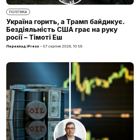
ПОЛІТИКА
Україна горить, а Трамп байдикує.
Бездіяльність США грає на руку
росії – Тімоті Еш
Переклад iPress
– 07 серпня 2026, 10:56