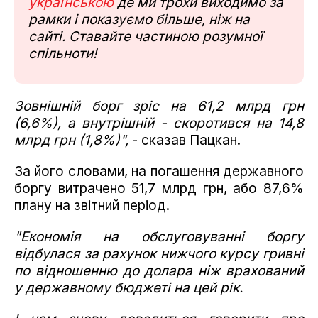
українською
де ми трохи виходимо за
рамки і показуємо більше, ніж на
сайті. Ставайте частиною розумної
спільноти!
Зовнішній борг зріс на 61,2 млрд грн
(6,6%), а внутрішній - скоротився на 14,8
млрд грн (1,8%)",
- сказав Пацкан.
За його словами, на погашення державного
боргу витрачено 51,7 млрд грн, або 87,6%
плану на звітний період.
"Економія на обслуговуванні боргу
відбулася за рахунок нижчого курсу гривні
по відношенню до долара ніж врахований
у державному бюджеті на цей рік.