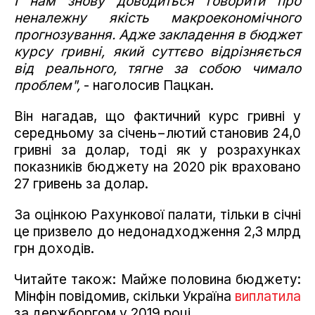
І нам знову доводиться говорити про
неналежну якість макроекономічного
прогнозування. Адже закладення в бюджет
курсу гривні, який суттєво відрізняється
від реального, тягне за собою чимало
проблем",
- наголосив Пацкан.
Він нагадав, що фактичний курс гривні у
середньому за січень−лютий становив 24,0
гривні за долар, тоді як у розрахунках
показників бюджету на 2020 рік враховано
27 гривень за долар.
За оцінкою Рахункової палати, тільки в січні
це призвело до недонадходження 2,3 млрд
грн доходів.
Читайте також: Майже половина бюджету:
Мінфін повідомив, скільки Україна
виплатила
за держборгом у 2019 році