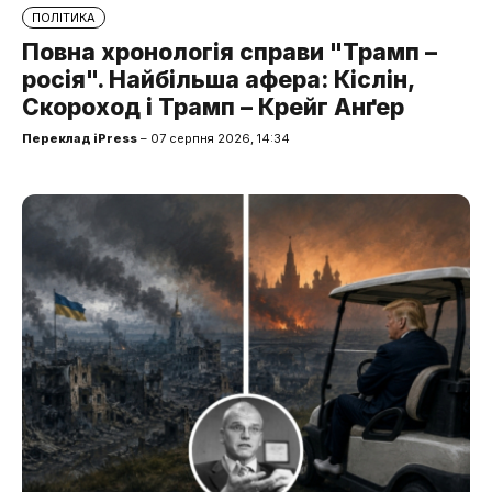
ПОЛІТИКА
Повна хронологія справи "Трамп –
росія". Найбільша афера: Кіслін,
Скороход і Трамп – Крейг Анґер
Переклад iPress
– 07 серпня 2026, 14:34