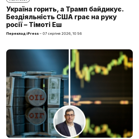
Україна горить, а Трамп байдикує.
Бездіяльність США грає на руку
росії – Тімоті Еш
Переклад iPress
– 07 серпня 2026, 10:56