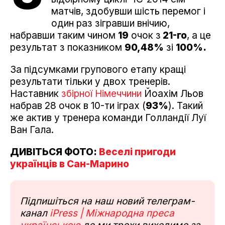
матчів, здобувши шість перемог і
один раз зігравши внічию,
набравши таким чином
19
очок з
21-го
, а це
результат з показником
90,48%
зі
100%.
За підсумками групового етапу кращі
результати тільки у двох тренерів.
Наставник
збірної Німеччини
Йоахім Льов
набрав 28 очок в 10-ти іграх (
93%
). Такий
же актив у тренера команди Голландії Луї
Ван Гала.
ДИВІТЬСЯ ФОТО:
Веселі пригоди
українців в Сан-Марино
Підпишіться на наш новий телеграм-
канал
iPress | Міжнародна преса