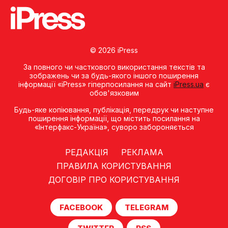
© 2026 iPress
За повного чи часткового використання текстів та
зображень чи за будь-якого іншого поширення
інформації «iPress» гіперпосилання на сайт
iPress.ua
є
обов'язковим
Будь-яке копiювання, публiкацiя, передрук чи наступне
поширення iнформацiї, що мiстить посилання на
«Iнтерфакс-Україна», суворо забороняється
РЕДАКЦІЯ
РЕКЛАМА
ПРАВИЛА КОРИСТУВАННЯ
ДОГОВІР ПРО КОРИСТУВАННЯ
FACEBOOK
TELEGRAM