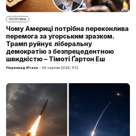
ПОЛІТИКА
Чому Америці потрібна переконлива
перемога за угорським зразком.
Трамп руйнує ліберальну
демократію з безпрецедентною
швидкістю – Тімоті Ґартон Еш
Переклад iPress
– 06 серпня 2026, 11:12