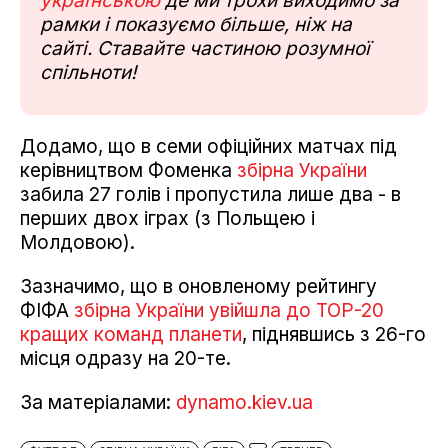
українською
де ми трохи виходимо за
рамки і показуємо більше, ніж на
сайті. Ставайте частиною розумної
спільноти!
Додамо, що в семи офіційних матчах під
керівництвом Фоменка
збірна України
забила 27 голів і пропустила лише два - в
перших двох іграх (з Польщею і
Молдовою).
Зазначимо, що в оновленому рейтингу
ФІФА
збірна України увійшла до ТОР-20
кращих команд планети
, піднявшись з 26-го
місця одразу на 20-те.
За матеріалами:
dynamo.kiev.ua