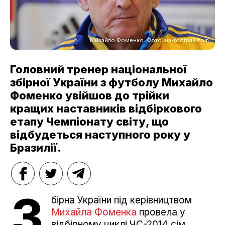
Михайло Фоменко. Фото: ua-football.com
Головний тренер національної
збірної України з футболу Михайло
Фоменко увійшов до трійки
кращих наставників відбіркового
етапу Чемпіонату світу, що
відбудеться наступного року у
Бразилії.
З
бірна України під керівництвом
Михайла Фоменка
провела у
відбірному циклі ЧС-2014 сім