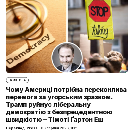
ПОЛІТИКА
Чому Америці потрібна переконлива
перемога за угорським зразком.
Трамп руйнує ліберальну
демократію з безпрецедентною
швидкістю – Тімоті Ґартон Еш
Переклад iPress
– 06 серпня 2026, 11:12