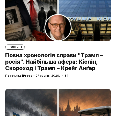
ПОЛІТИКА
Повна хронологія справи "Трамп –
росія". Найбільша афера: Кіслін,
Скороход і Трамп – Крейг Анґер
Переклад iPress
– 07 серпня 2026, 14:34