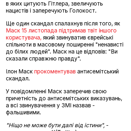
в яких цитують Гітлера, звеличують
нацистів і заперечують Голокост.
Ще один скандал спалахнув після того, як
Маск 15 листопада підтримав твіт іншого
користувача,
який звинуватив єврейські
спільноти в масовому поширенні "ненависті
до білих людей". Маск на це відповів: "Ви
сказали справжню правду".
Ілон Маск
прокоментував
антисемітський
скандал.
У повідомленні Маск заперечив свою
причетність до антисемітських виказувань,
а всі звинувачення у ЗМІ назвав -
фальшивими.
"Ніщо не може бути далі від істини",
-