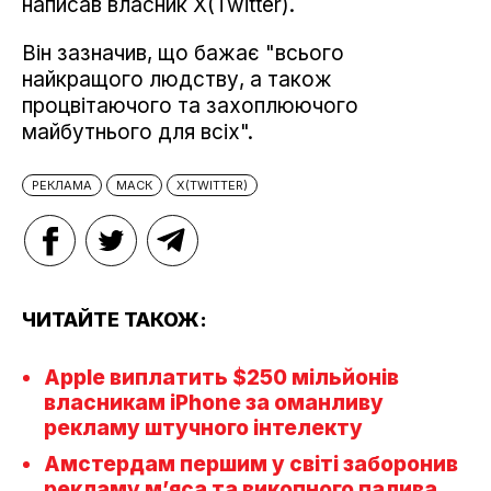
написав власник X(Twitter).
Він зазначив, що бажає "всього
найкращого людству, а також
процвітаючого та захоплюючого
майбутнього для всіх".
РЕКЛАМА
МАСК
X(TWITTER)
ЧИТАЙТЕ ТАКОЖ:
Apple виплатить $250 мільйонів
власникам iPhone за оманливу
рекламу штучного інтелекту
Амстердам першим у світі заборонив
рекламу м’яса та викопного палива