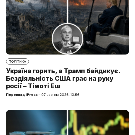
ПОЛІТИКА
Україна горить, а Трамп байдикує.
Бездіяльність США грає на руку
росії – Тімоті Еш
Переклад iPress
– 07 серпня 2026, 10:56