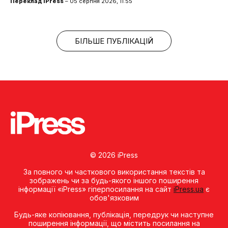
Переклад iPress
– 05 серпня 2026, 11:55
БІЛЬШЕ ПУБЛІКАЦІЙ
© 2026 iPress
За повного чи часткового використання текстів та
зображень чи за будь-якого іншого поширення
інформації «iPress» гіперпосилання на сайт
iPress.ua
є
обов'язковим
Будь-яке копiювання, публiкацiя, передрук чи наступне
поширення iнформацiї, що мiстить посилання на