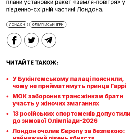
плани установки ракет «земля-повітря» у
південно-східній частині Лондона.
ЛОНДОН
ОЛІМПІЙСЬКІ ІГРИ
ЧИТАЙТЕ ТАКОЖ:
У Букінгемському палаці пояснили,
чому не прийматимуть принца Гаррі
МОК заборонив трансжінкам брати
участь у жіночих змаганнях
13 російських спортсменів допустили
до зимової Олімпіади-2026
Лондон очолив Європу за безпекою:
найнижчий рівень вбивств