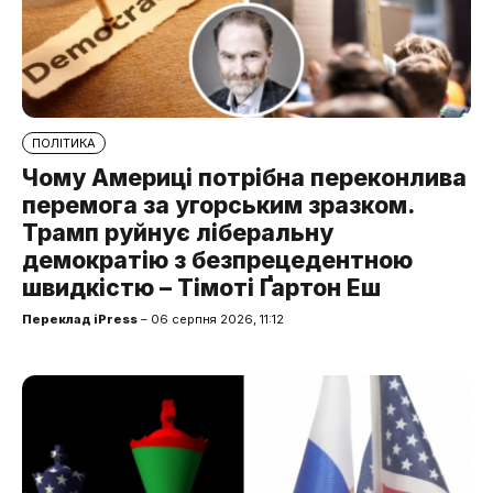
ПОЛІТИКА
Чому Америці потрібна переконлива
перемога за угорським зразком.
Трамп руйнує ліберальну
демократію з безпрецедентною
швидкістю – Тімоті Ґартон Еш
Переклад iPress
– 06 серпня 2026, 11:12