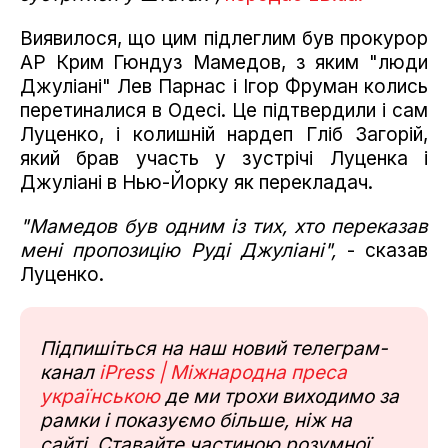
Виявилося, що цим підлеглим був прокурор
АР Крим Гюндуз Мамедов, з яким "люди
Джуліані" Лев Парнас і Ігор Фруман колись
перетиналися в Одесі. Це підтвердили і сам
Луценко, і колишній нардеп Гліб Загорій,
який брав участь у зустрічі Луценка і
Джуліані в Нью-Йорку як перекладач.
"Мамедов був одним із тих, хто переказав
мені пропозицію Руді Джуліані",
- сказав
Луценко.
Підпишіться на наш новий телеграм-
канал
iPress | Міжнародна преса
українською
де ми трохи виходимо за
рамки і показуємо більше, ніж на
сайті. Ставайте частиною розумної