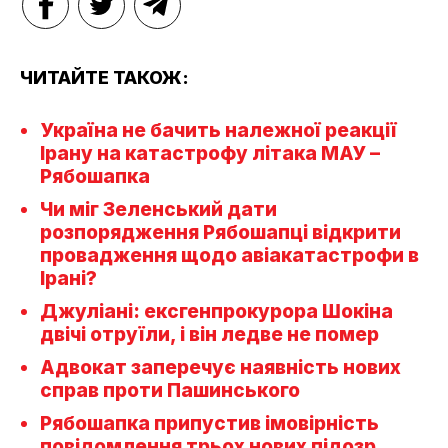
ЧИТАЙТЕ ТАКОЖ:
Україна не бачить належної реакції
Ірану на катастрофу літака МАУ –
Рябошапка
Чи міг Зеленський дати
розпорядження Рябошапці відкрити
провадження щодо авіакатастрофи в
Ірані?
Джуліані: ексгенпрокурора Шокіна
двічі отруїли, і він ледве не помер
Адвокат заперечує наявність нових
справ проти Пашинського
Рябошапка припустив імовірність
повідомлення трьох нових підозр