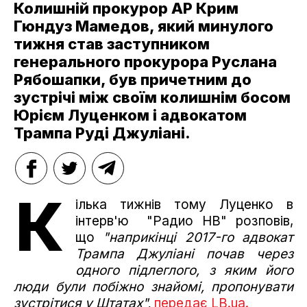
Колишній прокурор АР Крим
Гюндуз Мамедов, який минулого
тижня став заступником
генерального прокурора Руслана
Рябошапки, був причетним до
зустрічі між своїм колишнім босом
Юрієм Луценком і адвокатом
Трампа Руді Джуліані.
К
ілька тижнів тому Луценко в
інтерв'ю "Радио НВ" розповів,
що
"наприкінці 2017-го адвокат
Трампа Джуліані почав через
одного підлеглого, з яким його
люди були побіжно знайомі, пропонувати
зустрітися у Штатах",
передає LB.ua.