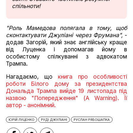
спільноти!
"Роль Мамедова полягала в тому, щоб
сконтактувати Джуліані через Фрумана",
-
додав Загорій, який знає англійську краще
від Луценка і допомагав йому в
особистому спілкуванні з адвокатом
Трампа.
Нагадаємо, що
книга про особливості
роботи Білого дому за президентства
Дональда Трампа вийде 19 листопада під
назвою "Попередження" (A Warning). Її
автор - анонімний.
ЮРІЙ ЛУЦЕНКО
РУДІ ДЖУЛІАНІ
РУСЛАН РЯБОШАПКА