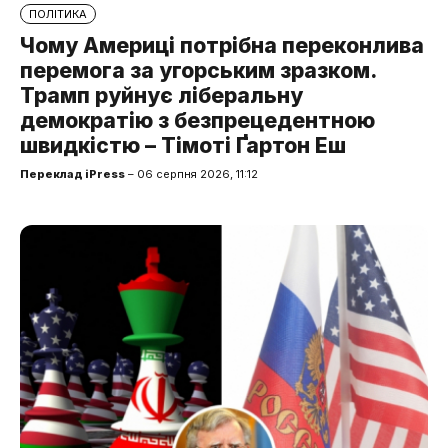
ПОЛІТИКА
Чому Америці потрібна переконлива
перемога за угорським зразком.
Трамп руйнує ліберальну
демократію з безпрецедентною
швидкістю – Тімоті Ґартон Еш
Переклад iPress
– 06 серпня 2026, 11:12