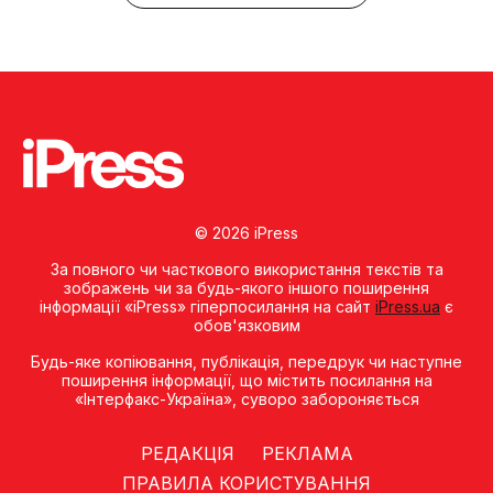
© 2026 iPress
За повного чи часткового використання текстів та
зображень чи за будь-якого іншого поширення
інформації «iPress» гіперпосилання на сайт
iPress.ua
є
обов'язковим
Будь-яке копiювання, публiкацiя, передрук чи наступне
поширення iнформацiї, що мiстить посилання на
«Iнтерфакс-Україна», суворо забороняється
РЕДАКЦІЯ
РЕКЛАМА
ПРАВИЛА КОРИСТУВАННЯ