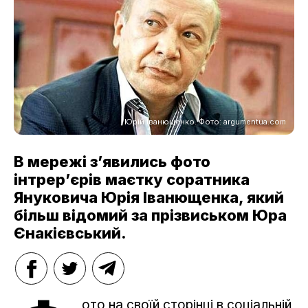
Юрій Іванющенко. Фото: argumentua.com
В мережі з’явились фото
інтрер’єрів маєтку соратника
Януковича Юрія Іванющенка, який
більш відомий за прізвиськом Юра
Єнакієвський.
ото на своїй сторінці в соціальній