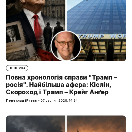
ПОЛІТИКА
Повна хронологія справи "Трамп –
росія". Найбільша афера: Кіслін,
Скороход і Трамп – Крейг Анґер
Переклад iPress
– 07 серпня 2026, 14:34