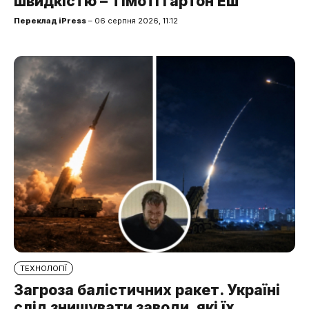
швидкістю – Тімоті Ґартон Еш
Переклад iPress
– 06 серпня 2026, 11:12
ТЕХНОЛОГІЇ
Загроза балістичних ракет. Україні
слід знищувати заводи, які їх