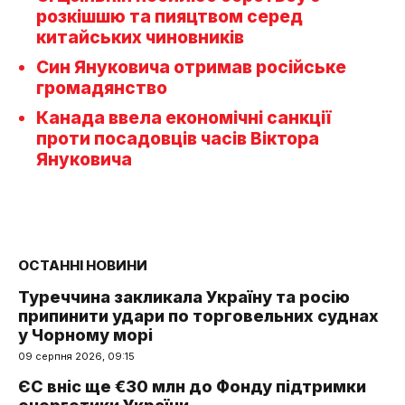
розкішшю та пияцтвом серед
китайських чиновників
Син Януковича отримав російське
громадянство
Канада ввела економічні санкції
проти посадовців часів Віктора
Януковича
ОСТАННІ НОВИНИ
Туреччина закликала Україну та росію
припинити удари по торговельних суднах
у Чорному морі
09 серпня 2026, 09:15
ЄС вніс ще €30 млн до Фонду підтримки