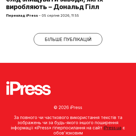
виробляють – Дональд Гілл
Переклад iPress
– 05 серпня 2026, 11:55
БІЛЬШЕ ПУБЛІКАЦІЙ
© 2026 iPress
За повного чи часткового використання текстів та
зображень чи за будь-якого іншого поширення
інформації «iPress» гіперпосилання на сайт
iPress.ua
є
обов'язковим