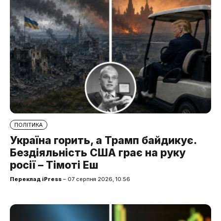
ПОЛІТИКА
Україна горить, а Трамп байдикує.
Бездіяльність США грає на руку
росії – Тімоті Еш
Переклад iPress
– 07 серпня 2026, 10:56