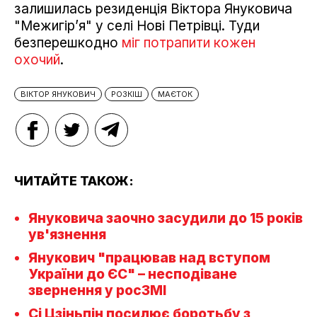
залишилась резиденція Віктора Януковича
"Межигір’я" у селі Нові Петрівці. Туди
безперешкодно
міг потрапити кожен
охочий
.
ВІКТОР ЯНУКОВИЧ
РОЗКІШ
МАЄТОК
ЧИТАЙТЕ ТАКОЖ:
Януковича заочно засудили до 15 років
ув'язнення
Янукович "працював над вступом
України до ЄС" – несподіване
звернення у росЗМІ
Сі Цзіньпін посилює боротьбу з