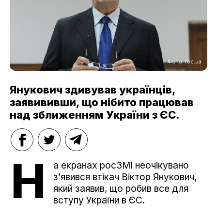
Фото: rbc.ua
Янукович здивував українців,
заявививши, що нібито працював
над зближенням України з ЄС.
Н
а екранах росЗМІ неочікувано
з’явився втікач Віктор Янукович,
який заявив, що робив все для
вступу України в ЄС.