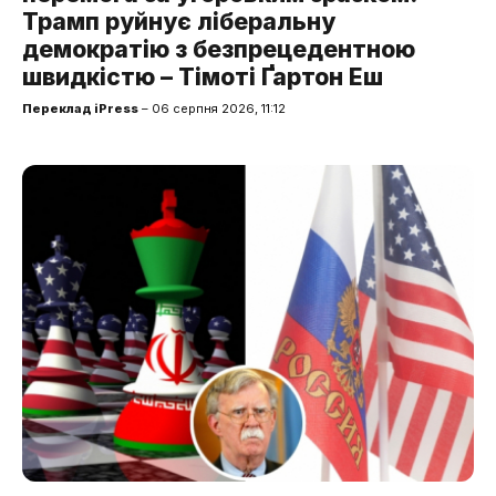
Трамп руйнує ліберальну
демократію з безпрецедентною
швидкістю – Тімоті Ґартон Еш
Переклад iPress
– 06 серпня 2026, 11:12