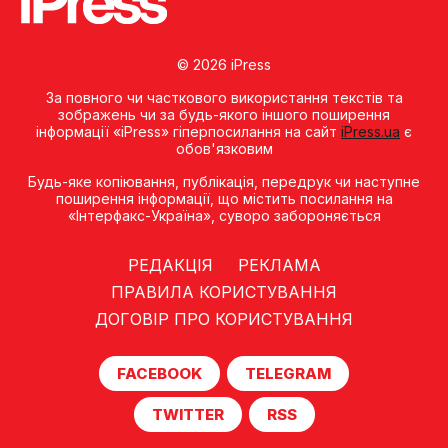
© 2026 iPress
За повного чи часткового використання текстів та
зображень чи за будь-якого іншого поширення
інформації «iPress» гіперпосилання на сайт
iPress.ua
є
обов'язковим
Будь-яке копiювання, публiкацiя, передрук чи наступне
поширення iнформацiї, що мiстить посилання на
«Iнтерфакс-Україна», суворо забороняється
РЕДАКЦІЯ
РЕКЛАМА
ПРАВИЛА КОРИСТУВАННЯ
ДОГОВІР ПРО КОРИСТУВАННЯ
FACEBOOK
TELEGRAM
TWITTER
RSS