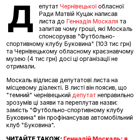
Д
епутат
Чернівецької
обласної
Ради Матвій Куцак написав
листа до
Геннадія Москаля
та
запитав чому гроші, які Москаль
спонсорував "Футбольно-
спортивному клубу Буковина" (103 тис грн)
та Чернівецькому обласному краєзнавчому
музею (4 тис грн) досі ці організації не
отримали.
Москаль відписав депутатові листа на
місцевому діалекті. В листі він поясив, що
"темний" чернівецький
депутат
неправильно
зрозумів ці заяви та переплутав назви:
замість "Футбольно-спортивному клубу
Буковина" він профінансував автомобільний
клуб "Буковина".
ЧИТАЙТЕ ТАКОЖ:
Геннадій Москаль: я