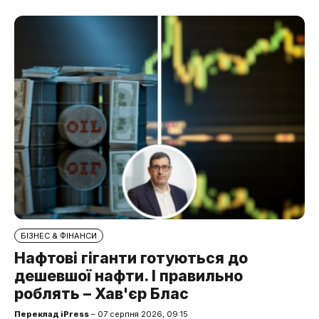
БІЗНЕС & ФІНАНСИ
Нафтові гіганти готуються до
дешевшої нафти. І правильно
роблять – Хав'єр Блас
Переклад iPress
– 07 серпня 2026, 09:15