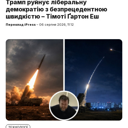
Трамп руйнує ліберальну
демократію з безпрецедентною
швидкістю – Тімоті Ґартон Еш
Переклад iPress
– 06 серпня 2026, 11:12
ТЕХНОЛОГІЇ