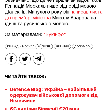
Зазначимо, що це не перший випадок, коли
Геннадій Москаль пише відповіді мовою
діалектів. Минулого року він
написав листа
до прем'єр-міністра
Миколи Азарова на
ідиші та русинською мовою.
За матеріалами:
"БукІнфо"
ГЕННАДІЙ МОСКАЛЬ
ГРОШІ
ЧЕРНІВЦІ
ДОПОМОГА
ЧИТАЙТЕ ТАКОЖ:
Defence Blog: Україна – найбільший
одержувач військової допомоги від
Німеччини
ЄС виділив Вірменії €20 млн