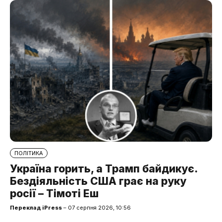
ПОЛІТИКА
Україна горить, а Трамп байдикує.
Бездіяльність США грає на руку
росії – Тімоті Еш
Переклад iPress
– 07 серпня 2026, 10:56