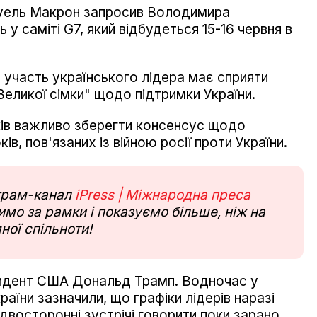
уель Макрон запросив Володимира
 у саміті G7, який відбудеться 15-16 червня в
, участь українського лідера має сприяти
"Великої сімки" щодо підтримки України.
ів важливо зберегти консенсус щодо
в, пов'язаних із війною росії проти України.
еграм-канал
iPress | Міжнародна преса
мо за рамки і показуємо більше, ніж на
ної спільноти!
езидент США Дональд Трамп. Водночас у
раїни зазначили, що графіки лідерів наразі
восторонні зустрічі говорити поки зарано.