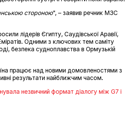
канською стороною
", – заявив речник МЗС
осили лідерів Єгипту, Саудівської Аравії,
міратів. Одними з ключових тем саміту
оді, безпека судноплавства в Ормузькій
їна працює над новими домовленостями з
ивні результати найближчим часом.
нувала незвичний формат діалогу між G7 і