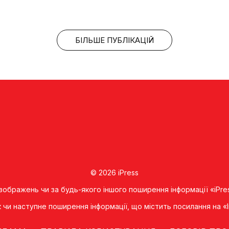
БІЛЬШЕ ПУБЛІКАЦІЙ
© 2026 iPress
 зображень чи за будь-якого іншого поширення інформації «iPre
к чи наступне поширення iнформацiї, що мiстить посилання на 