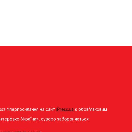
ss» гіперпосилання на сайт
iPress.ua
є обов'язковим
«Iнтерфакс-Україна», суворо забороняється