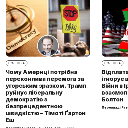
ПОЛІТИКА
ПОЛІТИКА
Чому Америці потрібна
Відплата
переконлива перемога за
ігнорує 
угорським зразком. Трамп
Війни в І
руйнує ліберальну
взаємоп
демократію з
Болтон
безпрецедентною
Переклад iPre
швидкістю – Тімоті Ґартон
Еш
Переклад iPress
– 06 серпня 2026, 11:12