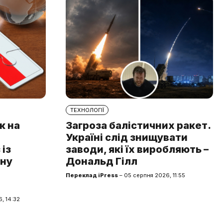
ТЕХНОЛОГІЇ
к на
Загроза балістичних ракет.
Україні слід знищувати
із
заводи, які їх виробляють –
чну
Дональд Гілл
Переклад iPress
– 05 серпня 2026, 11:55
, 14:32