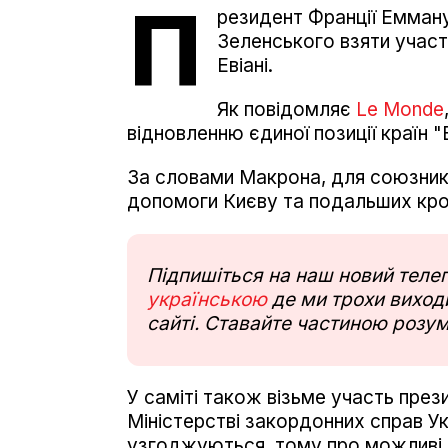
П
резидент Франції Емман
Зеленського взяти участь
Евіані.
Як повідомляє
Le Monde
відновленню єдиної позиції країн 
За словами Макрона, для союзник
допомоги Києву та подальших крокі
Підпишіться на наш новий тел
українською
де ми трохи виходи
сайті. Ставайте частиною розум
У саміті також візьме участь пр
Міністерстві закордонних справ Ук
узгоджуються, тому про можливі д