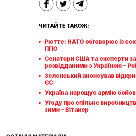
ЧИТАЙТЕ ТАКОЖ:
Рютте: НАТО обговорює із со
ППО
Сенатори США та експерти за
розвідданими з Україною – Pol
Зеленський анонсував відкрит
ЄС
Україна нарощує армію бойови
Угоду про спільне виробництв
зими – Вітакер