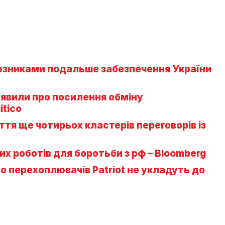
юзниками подальше забезпечення України
явили про посилення обміну
itico
тя ще чотирьох кластерів переговорів із
х роботів для боротьби з рф – Bloomberg
о перехоплювачів Patriot не укладуть до