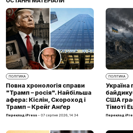
ОСТАННІ МАТЕРІАЛИ
ПОЛІТИКА
ПОЛІТИКА
Повна хронологія справи
Україна 
"Трамп – росія". Найбільша
байдикує
афера: Кіслін, Скороход і
США грає
Трамп – Крейг Анґер
Тімоті Е
Переклад iPress
– 07 серпня 2026, 14:34
Переклад iPre