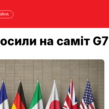
ІЙНА
осили на саміт G7