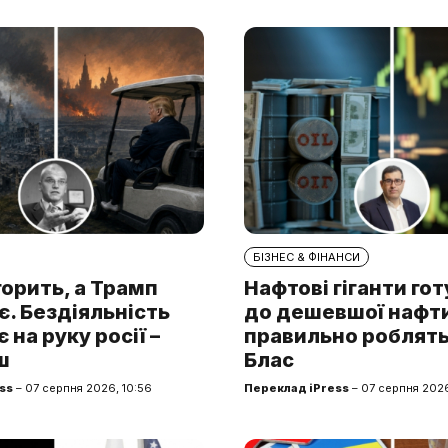
БІЗНЕС & ФІНАНСИ
горить, а Трамп
Нафтові гіганти го
. Бездіяльність
до дешевшої нафти.
 на руку росії –
правильно роблять
ш
Блас
ss
– 07 серпня 2026, 10:56
Переклад iPress
– 07 серпня 2026