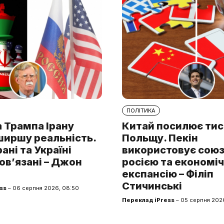
ПОЛІТИКА
 Трампа Ірану
Китай посилює тис
ширшу реальність.
Польщу. Пекін
рані та Україні
використовує союз 
ов’язані – Джон
росією та економі
експансію – Філіп
Стичинські
ss
– 06 серпня 2026, 08:50
Переклад iPress
– 05 серпня 2026