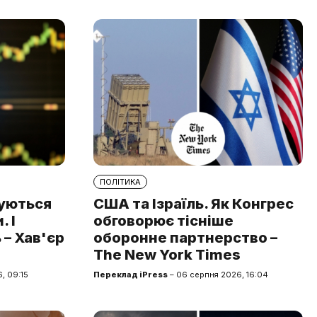
ПОЛІТИКА
туються
США та Ізраїль. Як Конгрес
 І
обговорює тісніше
 – Хав'єр
оборонне партнерство –
The New York Times
, 09:15
Переклад iPress
– 06 серпня 2026, 16:04