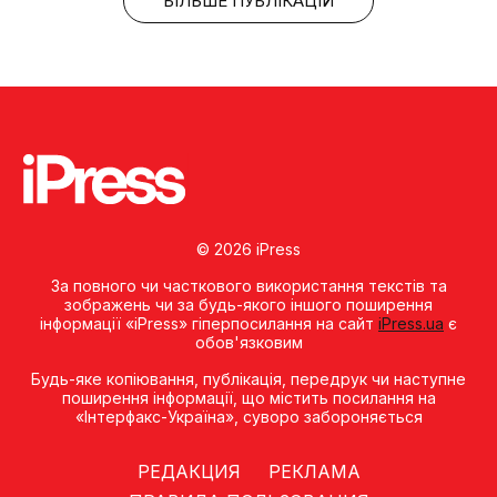
БІЛЬШЕ ПУБЛІКАЦІЙ
© 2026 iPress
За повного чи часткового використання текстів та
зображень чи за будь-якого іншого поширення
інформації «iPress» гіперпосилання на сайт
iPress.ua
є
обов'язковим
Будь-яке копiювання, публiкацiя, передрук чи наступне
поширення iнформацiї, що мiстить посилання на
«Iнтерфакс-Україна», суворо забороняється
РЕДАКЦИЯ
РЕКЛАМА