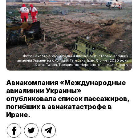
Фото начебто з місця падіння літака Боїнг-737 Міжнародних
авіаліній України на околицях Тегерана, Іран, 8 січня 2020 року
Фото: Twitter/Товариство Червоного півмісяця Ірану
Авиакомпания «Международные
авиалинии Украины»
опубликовала список пассажиров,
погибших в авиакатастрофе в
Иране.