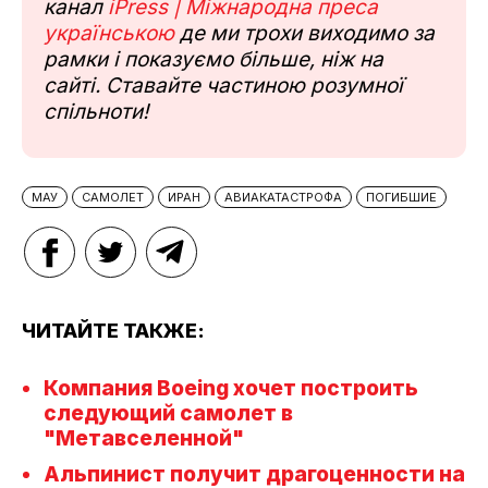
канал
iPress | Міжнародна преса
українською
де ми трохи виходимо за
рамки і показуємо більше, ніж на
сайті. Ставайте частиною розумної
спільноти!
МАУ
САМОЛЕТ
ИРАН
АВИАКАТАСТРОФА
ПОГИБШИЕ
ЧИТАЙТЕ ТАКЖЕ:
Компания Boeing хочет построить
следующий самолет в
"Метавселенной"
Альпинист получит драгоценности на