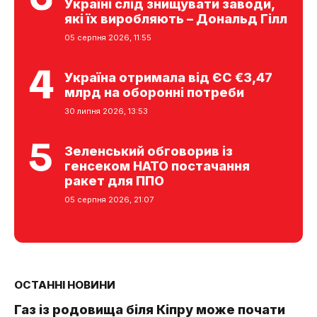
Україні слід знищувати заводи,
які їх виробляють – Дональд Гілл
05 серпня 2026, 11:55
Україна отримала від ЄС €3,47
млрд на оборонні потреби
30 липня 2026, 13:53
Зеленський обговорив із
генсеком НАТО постачання
ракет для ППО
05 серпня 2026, 21:07
ОСТАННІ НОВИНИ
Газ із родовища біля Кіпру може почати