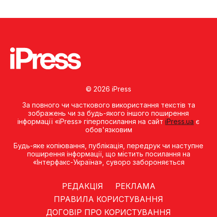
© 2026 iPress
За повного чи часткового використання текстів та
зображень чи за будь-якого іншого поширення
інформації «iPress» гіперпосилання на сайт
iPress.ua
є
обов'язковим
Будь-яке копiювання, публiкацiя, передрук чи наступне
поширення iнформацiї, що мiстить посилання на
«Iнтерфакс-Україна», суворо забороняється
РЕДАКЦІЯ
РЕКЛАМА
ПРАВИЛА КОРИСТУВАННЯ
ДОГОВІР ПРО КОРИСТУВАННЯ