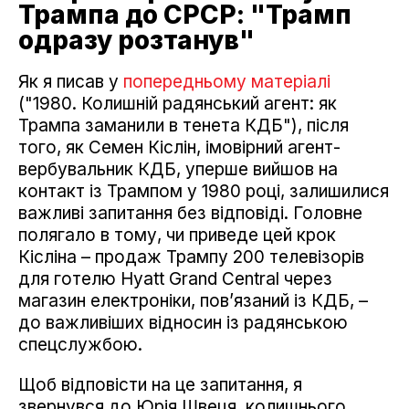
Трампа до СРСР: "Трамп
одразу розтанув"
Як я писав у
попередньому матеріалі
("1980. Колишній радянський агент: як
Трампа заманили в тенета КДБ"), після
того, як Семен Кіслін, імовірний агент-
вербувальник КДБ, уперше вийшов на
контакт із Трампом у 1980 році, залишилися
важливі запитання без відповіді. Головне
полягало в тому, чи приведе цей крок
Кісліна – продаж Трампу 200 телевізорів
для готелю Hyatt Grand Central через
магазин електроніки, пов’язаний із КДБ, –
до важливіших відносин із радянською
спецслужбою.
Щоб відповісти на це запитання, я
звернувся до Юрія Швеця, колишнього