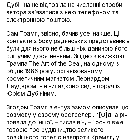
Дубініна не відповіла на численні спроби
автора зв’язатися з нею телефоном та
електронною поштою.
Сам Трамп, звісно, бачив усе інакше. Ці
контакти з боку радянських представників
були для нього не більш ніж даниною його
сліпучим досягненням. Згідно з книжкою
Трампа The Art of the Deal, на одному з
обідів 1986 року, організованому
косметичним магнатом Леонардом
Лаудером, він випадково сидів поруч із
Юрієм Дубініним.
Згодом Трамп з ентузіазмом описував цю
розмову у своєму бестселері. "[О]дна річ
повела до іншої, – писав він, – і ось я вже
говорю про будівництво великого
розкішного готелю навпроти Кремля, у