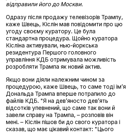
відправили його до Москви.
Одразу після продажу телевізорів Трампу,
каже Швець, Кіслін мав повідомити про цю
угоду своєму куратору. Це була
стандартна процедура. Щойно куратора
Кісліна активували, нью-йоркська
резидентура Першого головного
управління КДБ отримувала можливість
розробляти Трампа як новий актив.
Якщо вони діяли належним чином за
процедурою, каже Швець, то саме тоді ім’я
Дональда Трампа вперше потрапило до
файлів КДБ. "Я на дев’яносто дев’ять
відсотків упевнений, що саме так вони й
завели справу на Трампа, – розповів він
мені. – Кіслін пішов би до свого куратора і
сказав, що має цікавий контакт: "Цього