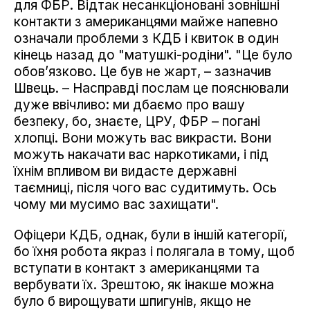
для ФБР. Відтак несанкціоновані зовнішні
контакти з американцями майже напевно
означали проблеми з КДБ і квиток в один
кінець назад до "матушкі-родіни". "Це було
обов’язково. Це був не жарт, – зазначив
Швець. – Насправді послам це пояснювали
дуже ввічливо: ми дбаємо про вашу
безпеку, бо, знаєте, ЦРУ, ФБР – погані
хлопці. Вони можуть вас викрасти. Вони
можуть накачати вас наркотиками, і під
їхнім впливом ви видасте державні
таємниці, після чого вас судитимуть. Ось
чому ми мусимо вас захищати".
Офіцери КДБ, однак, були в іншій категорії,
бо їхня робота якраз і полягала в тому, щоб
вступати в контакт з американцями та
вербувати їх. Зрештою, як інакше можна
було б вирощувати шпигунів, якщо не