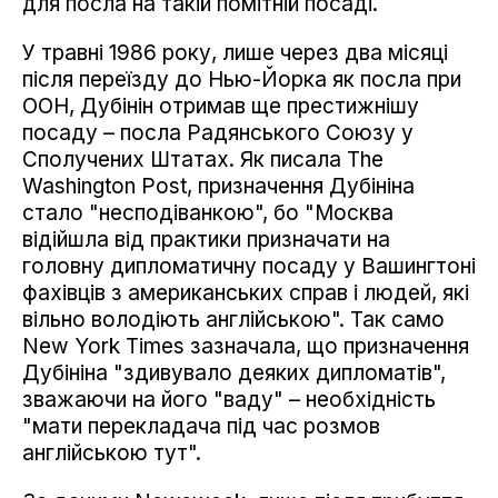
для посла на такій помітній посаді.
У травні 1986 року, лише через два місяці
після переїзду до Нью-Йорка як посла при
ООН, Дубінін отримав ще престижнішу
посаду – посла Радянського Союзу у
Сполучених Штатах. Як писала The
Washington Post, призначення Дубініна
стало "несподіванкою", бо "Москва
відійшла від практики призначати на
головну дипломатичну посаду у Вашингтоні
фахівців з американських справ і людей, які
вільно володіють англійською". Так само
New York Times зазначала, що призначення
Дубініна "здивувало деяких дипломатів",
зважаючи на його "ваду" – необхідність
"мати перекладача під час розмов
англійською тут".