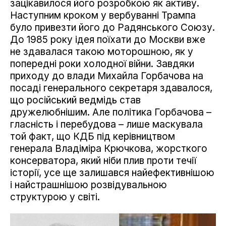
зацікавилося його розробкою як активу.
Наступним кроком у вербуванні Трампа
було привезти його до Радянського Союзу.
До 1985 року ідея поїхати до Москви вже
не здавалася такою моторошною, як у
попередні роки холодної війни. Завдяки
приходу до влади Михайла Горбачова на
посаді генерального секретаря здавалося,
що російський ведмідь став
дружелюбнішим. Але політика Горбачова –
гласність і перебудова – лише маскувала
той факт, що КДБ під керівництвом
генерала Владіміра Крючкова, жорсткого
консерватора, який ніби плив проти течії
історії, усе ще залишався найефективнішою
і найстрашнішою розвідувальною
структурою у світі.