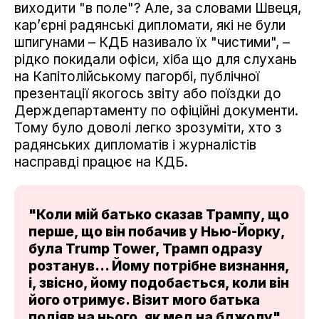
виходити "в поле"? Але, за словами Швеця,
кар’єрні радянські дипломати, які не були
шпигунами – КДБ називало їх "чистими", –
рідко покидали офіси, хіба що для слухань
на Капітолійському пагорбі, публічної
презентації якогось звіту або поїздки до
Держдепартаменту по офіційні документи.
Тому було доволі легко зрозуміти, хто з
радянських дипломатів і журналістів
насправді працює на КДБ.
"Коли мій батько сказав Трампу, що
перше, що він побачив у Нью-Йорку,
була Trump Tower, Трамп одразу
розтанув... Йому потрібне визнання,
і, звісно, йому подобається, коли він
його отримує. Візит мого батька
подіяв на нього, як мед на бджолу",