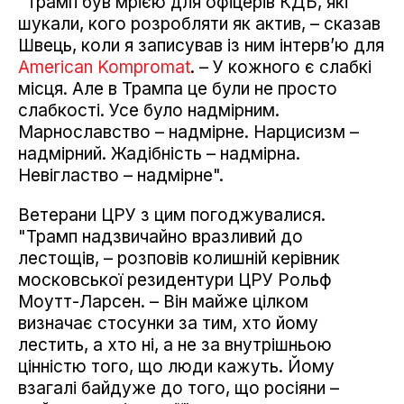
"Трамп був мрією для офіцерів КДБ, які
шукали, кого розробляти як актив, – сказав
Швець, коли я записував із ним інтерв’ю для
American Kompromat
. – У кожного є слабкі
місця. Але в Трампа це були не просто
слабкості. Усе було надмірним.
Марнославство – надмірне. Нарцисизм –
надмірний. Жадібність – надмірна.
Невігластво – надмірне".
Ветерани ЦРУ з цим погоджувалися.
"Трамп надзвичайно вразливий до
лестощів, – розповів колишній керівник
московської резидентури ЦРУ Рольф
Моутт-Ларсен. – Він майже цілком
визначає стосунки за тим, хто йому
лестить, а хто ні, а не за внутрішньою
цінністю того, що люди кажуть. Йому
взагалі байдуже до того, що росіяни –