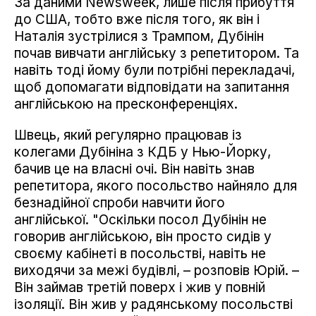
За даними Newsweek, лише після прибуття
до США, тобто вже після того, як він і
Наталія зустрілися з Трампом, Дубінін
почав вивчати англійську з репетитором. Та
навіть тоді йому були потрібні перекладачі,
щоб допомагати відповідати на запитання
англійською на пресконференціях.
Швець, який регулярно працював із
колегами Дубініна з КДБ у Нью-Йорку,
бачив це на власні очі. Він навіть знав
репетитора, якого посольство найняло для
безнадійної спроби навчити його
англійської. "Оскільки посол Дубінін не
говорив англійською, він просто сидів у
своєму кабінеті в посольстві, навіть не
виходячи за межі будівлі, – розповів Юрій. –
Він займав третій поверх і жив у повній
ізоляції. Він жив у радянському посольстві