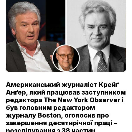
Американський журналіст Крейґ
Анґер, який працював заступником
редактора The New York Observer і
був головним редактором
журналу Boston, оголосив про
завершення десятирічної праці –
розслідування з 38 частин