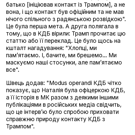
батько [ініціював контакт із Трампом], а не
вона, і що контакт був офіційним та не мав
нічого спільного з радянською розвідкою".
Це була перша мета. А друга полягала в
тому, що в КДБ вірили: Трамп прочитає цю
статтю або її переклад. Це було щось на
кшталт нагадування: "Хлопці, ми
пам’ятаємо. І, бачите, ми брешемо... Ми
маскуємо наші стосунки, але пам’ятаємо
все".
Швець додав: "Modus operandi КДБ чітко
показує, що Наталія була офіцеркою КДБ,
а її історія в МК разом з деякими іншими
публікаціями в російських медіа свідчить,
що це інтерв’ю було спробою приховати
справжню природу контакту КДБ з
Трампом".