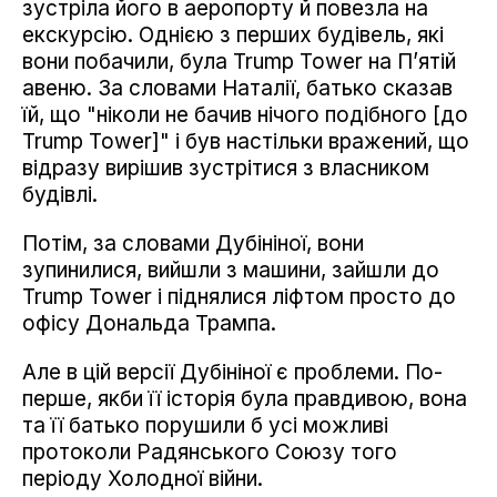
зустріла його в аеропорту й повезла на
екскурсію. Однією з перших будівель, які
вони побачили, була Trump Tower на П’ятій
авеню. За словами Наталії, батько сказав
їй, що "ніколи не бачив нічого подібного [до
Trump Tower]" і був настільки вражений, що
відразу вирішив зустрітися з власником
будівлі.
Потім, за словами Дубініної, вони
зупинилися, вийшли з машини, зайшли до
Trump Tower і піднялися ліфтом просто до
офісу Дональда Трампа.
Але в цій версії Дубініної є проблеми. По-
перше, якби її історія була правдивою, вона
та її батько порушили б усі можливі
протоколи Радянського Союзу того
періоду Холодної війни.