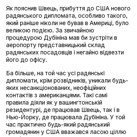
Як пояснив Швець, прибуття до США нового
радянського дипломата, особливо такого,
який раніше ніколи не бував в Америці, було
великою подією. За звичайною
процедурою Дубініна мав би зустріти в
аеропорту представницький склад
радянських посадовців і негайно відвезти
його до офісу.
Ба більше, на той час усі радянські
дипломати, крім розвідників, уникали будь-
яких несанкціонованих, неофіційних
контактів з американцями. Такі самі
правила діяли як у вашингтонській
резидентурі, де працював Швець, так і в
Нью-Йорку, де працювала Дубініна. У той
час практично будь-який радянський
громадянин у США вважався ласою ціллю