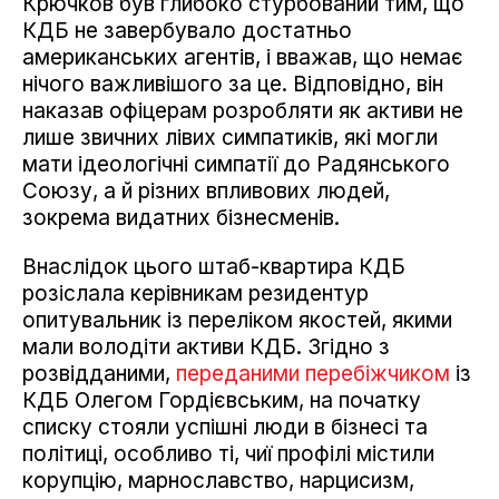
Крючков був глибоко стурбований тим, що
КДБ не завербувало достатньо
американських агентів, і вважав, що немає
нічого важливішого за це. Відповідно, він
наказав офіцерам розробляти як активи не
лише звичних лівих симпатиків, які могли
мати ідеологічні симпатії до Радянського
Союзу, а й різних впливових людей,
зокрема видатних бізнесменів.
Внаслідок цього штаб-квартира КДБ
розіслала керівникам резидентур
опитувальник із переліком якостей, якими
мали володіти активи КДБ. Згідно з
розвідданими,
переданими перебіжчиком
із
КДБ Олегом Гордієвським, на початку
списку стояли успішні люди в бізнесі та
політиці, особливо ті, чиї профілі містили
корупцію, марнославство, нарцисизм,