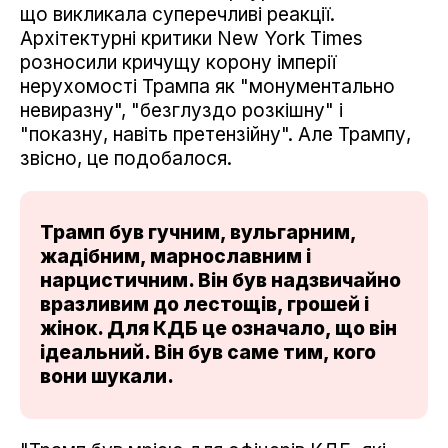
що викликала суперечливі реакції.
Архітектурні критики New York Times
розносили кричущу корону імперії
нерухомості Трампа як "монументально
невиразну", "безглуздо розкішну" і
"показну, навіть претензійну". Але Трампу,
звісно, це подобалося.
Трамп був гучним, вульгарним,
жадібним, марнославним і
нарцистичним. Він був надзвичайно
вразливим до лестощів, грошей і
жінок. Для КДБ це означало, що він
ідеальний. Він був саме тим, кого
вони шукали.