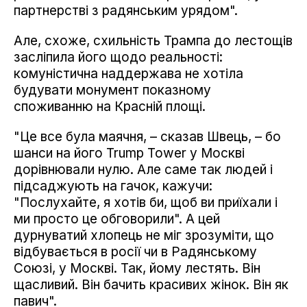
партнерстві з радянським урядом".
Але, схоже, схильність Трампа до лестощів
засліпила його щодо реальності:
комуністична наддержава не хотіла
будувати монумент показному
споживанню на Красній площі.
"Це все була маячня, – сказав Швець, – бо
шанси на його Trump Tower у Москві
дорівнювали нулю. Але саме так людей і
підсаджують на гачок, кажучи:
"Послухайте, я хотів би, щоб ви приїхали і
ми просто це обговорили". А цей
дурнуватий хлопець не міг зрозуміти, що
відбувається в росії чи в Радянському
Союзі, у Москві. Так, йому лестять. Він
щасливий. Він бачить красивих жінок. Він як
павич".