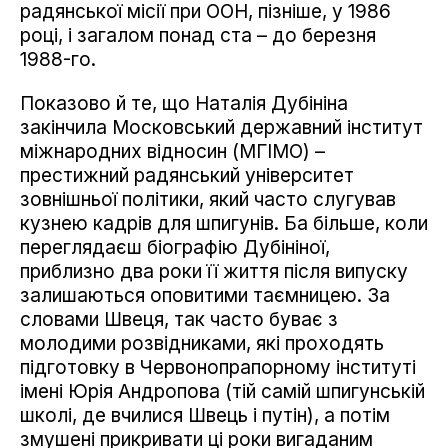
радянської місії при ООН, пізніше, у 1986
році, і загалом понад ста – до березня
1988-го.
Показово й те, що Наталія Дубініна
закінчила Московський державний інститут
міжнародних відносин (МГІМО) –
престижний радянський університет
зовнішньої політики, який часто слугував
кузнею кадрів для шпигунів. Ба більше, коли
переглядаєш біографію Дубініної,
приблизно два роки її життя після випуску
залишаються оповитими таємницею. За
словами Швеця, так часто буває з
молодими розвідниками, які проходять
підготовку в Червонопрапорному інституті
імені Юрія Андропова (тій самій шпигунській
школі, де вчилися Швець і путін), а потім
змушені прикривати ці роки вигаданим