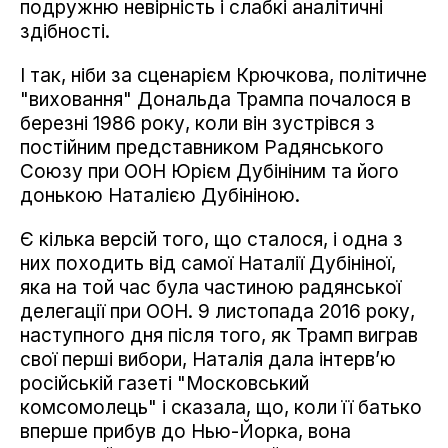
подружню невірність і слабкі аналітичні
здібності.
І так, ніби за сценарієм Крючкова, політичне
"виховання" Дональда Трампа почалося в
березні 1986 року, коли він зустрівся з
постійним представником Радянського
Союзу при ООН Юрієм Дубініним та його
донькою Наталією Дубініною.
Є кілька версій того, що сталося, і одна з
них походить від самої Наталії Дубініної,
яка на той час була частиною радянської
делегації при ООН. 9 листопада 2016 року,
наступного дня після того, як Трамп виграв
свої перші вибори, Наталія дала інтерв’ю
російській газеті "Московський
комсомолець" і сказала, що, коли її батько
вперше прибув до Нью-Йорка, вона