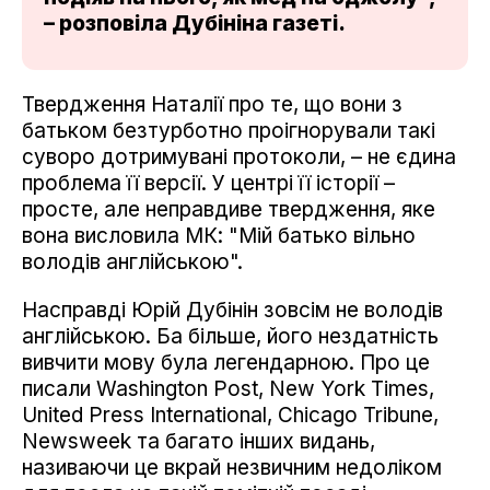
– розповіла Дубініна газеті.
Твердження Наталії про те, що вони з
батьком безтурботно проігнорували такі
суворо дотримувані протоколи, – не єдина
проблема її версії. У центрі її історії –
просте, але неправдиве твердження, яке
вона висловила МК: "Мій батько вільно
володів англійською".
Насправді Юрій Дубінін зовсім не володів
англійською. Ба більше, його нездатність
вивчити мову була легендарною. Про це
писали Washington Post, New York Times,
United Press International, Chicago Tribune,
Newsweek та багато інших видань,
називаючи це вкрай незвичним недоліком