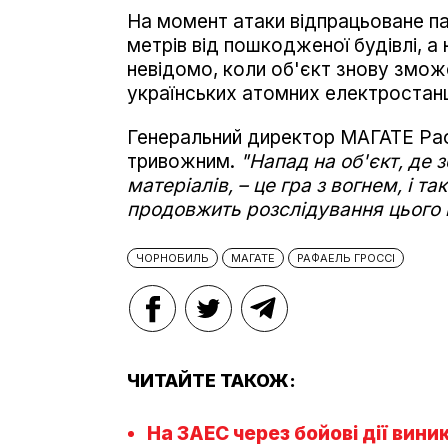
На момент атаки відпрацьоване па
метрів від пошкодженої будівлі, а
невідомо, коли об'єкт знову змож
українських атомних електростанц
Генеральний директор МАГАТЕ Раф
тривожним.
"Напад на об'єкт, де 
матеріалів, –
це гра з вогнем, і т
продовжить розслідування цього 
ЧОРНОБИЛЬ
МАГАТЕ
РАФАЕЛЬ ГРОССІ
ЧИТАЙТЕ ТАКОЖ:
На ЗАЕС через бойові дії вин