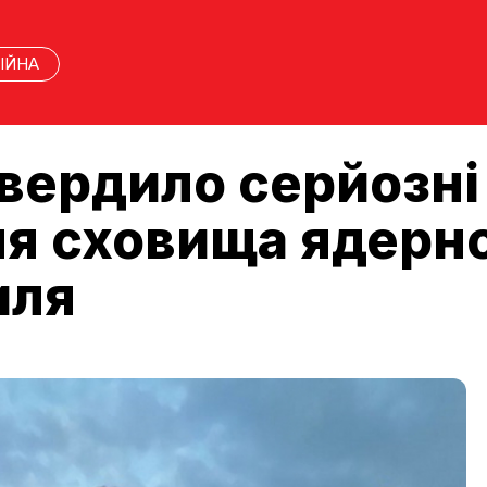
ІЙНА
вердило серйозні
 сховища ядерно
иля