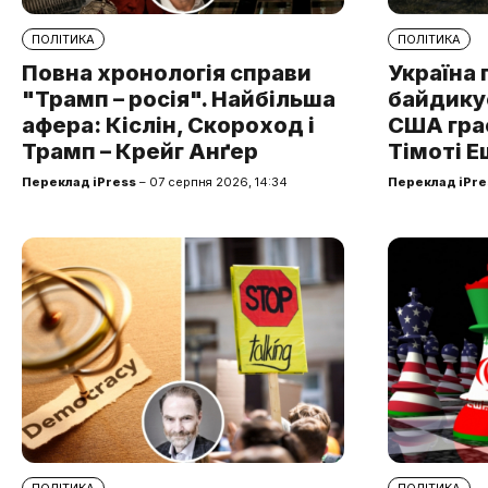
ПОЛІТИКА
ПОЛІТИКА
Повна хронологія справи
Україна 
"Трамп – росія". Найбільша
байдикує
афера: Кіслін, Скороход і
США грає
Трамп – Крейг Анґер
Тімоті Е
Переклад iPress
– 07 серпня 2026, 14:34
Переклад iPre
ПОЛІТИКА
ПОЛІТИКА