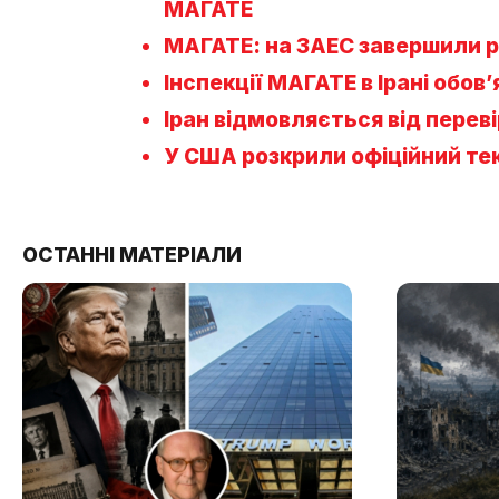
МАГАТЕ
МАГАТЕ: на ЗАЕС завершили р
Інспекції МАГАТЕ в Ірані обов
Іран відмовляється від перев
У США розкрили офіційний тек
ОСТАННІ МАТЕРІАЛИ