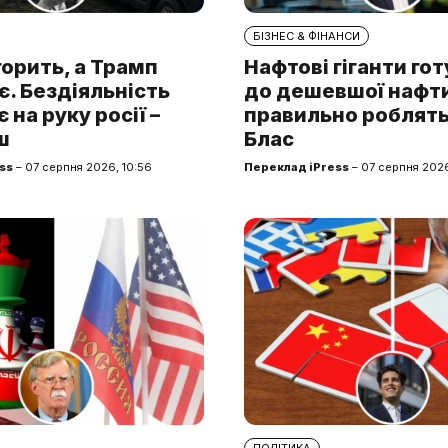
БІЗНЕС & ФІНАНСИ
горить, а Трамп
Нафтові гіганти го
. Бездіяльність
до дешевшої нафти.
 на руку росії –
правильно роблять
ш
Блас
ss
– 07 серпня 2026, 10:56
Переклад iPress
– 07 серпня 2026
ПОЛІТИКА