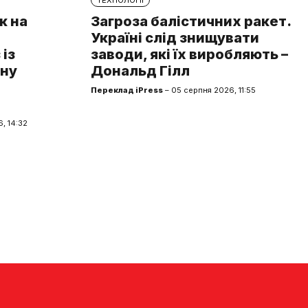
к на
Загроза балістичних ракет.
Україні слід знищувати
із
заводи, які їх виробляють –
чну
Дональд Гілл
Переклад iPress
– 05 серпня 2026, 11:55
, 14:32