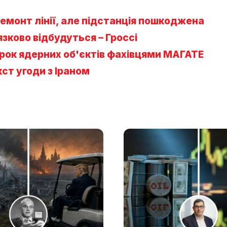
емонт лінії, але підстанція пошкоджена
’язково відбудуться – Гроссі
ірок ядерних об'єктів фахівцями МАГАТЕ
ст угоди з Іраном