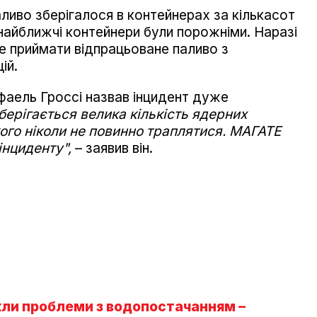
ливо зберігалося в контейнерах за кількасот
 найближчі контейнери були порожніми. Наразі
е приймати відпрацьоване паливо з
ій.
аель Гроссі назвав інцидент дуже
зберігається велика кількість ядерних
акого ніколи не повинно траплятися. МАГАТЕ
інциденту",
– заявив він.
икли проблеми з водопостачанням –