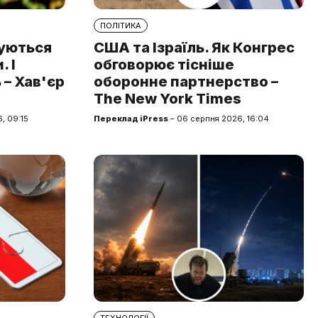
ПОЛІТИКА
туються
США та Ізраїль. Як Конгрес
 І
обговорює тісніше
 – Хав'єр
оборонне партнерство –
The New York Times
, 09:15
Переклад iPress
– 06 серпня 2026, 16:04
ТЕХНОЛОГІЇ