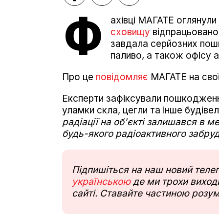
Ф
ахівці МАГАТЕ оглянули
сховищу
відпрацьовано
завдала серйозних пошк
паливо, а також офісу а
Про це
повідомляє
МАГАТЕ на своїй
Експерти зафіксували пошкодження 
уламки скла, цегли та інше будівел
радіації на об'єкті залишався в м
будь-якого радіоактивного забруд
Підпишіться на наш новий тел
українською
де ми трохи виходи
сайті. Ставайте частиною розум