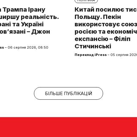
 Трампа Ірану
Китай посилює тис
ширшу реальність.
Польщу. Пекін
рані та Україні
використовує союз 
ов’язані – Джон
росією та економі
експансію – Філіп
Стичинські
ss
– 06 серпня 2026, 08:50
Переклад iPress
– 05 серпня 2026
БІЛЬШЕ ПУБЛІКАЦІЙ