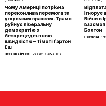
Чому Америці потрібна
Відплата
переконлива перемога за
ігнорує 
угорським зразком. Трамп
Війни в І
руйнує ліберальну
взаємоп
демократію з
Болтон
безпрецедентною
Переклад iPre
швидкістю – Тімоті Ґартон
Еш
Переклад iPress
– 06 серпня 2026, 11:12