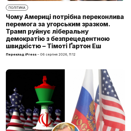
ПОЛІТИКА
Чому Америці потрібна переконлива
перемога за угорським зразком.
Трамп руйнує ліберальну
демократію з безпрецедентною
швидкістю – Тімоті Ґартон Еш
Переклад iPress
– 06 серпня 2026, 11:12