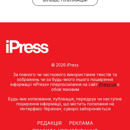
© 2026 iPress
За повного чи часткового використання текстів та
зображень чи за будь-якого іншого поширення
інформації «iPress» гіперпосилання на сайт
iPress.ua
є
обов'язковим
Будь-яке копiювання, публiкацiя, передрук чи наступне
поширення iнформацiї, що мiстить посилання на
«Iнтерфакс-Україна», суворо забороняється
РЕДАКЦІЯ
РЕКЛАМА