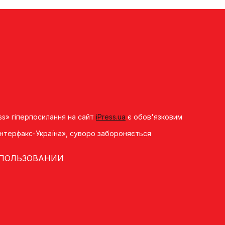
ss» гіперпосилання на сайт
iPress.ua
є обов'язковим
«Iнтерфакс-Україна», суворо забороняється
 ПОЛЬЗОВАНИИ