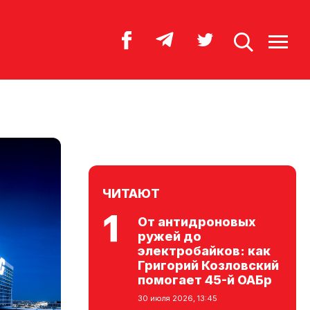
ЧИТАЮТ
От антидроновых
ружей до
электробайков: как
Григорий Козловский
помогает 45-й ОАБр
30 июля 2026, 13:45