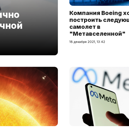
ично
Компания Boeing х
построить следую
ычной
самолет в
"Метавселенной"
18 декабря 2021, 13:42