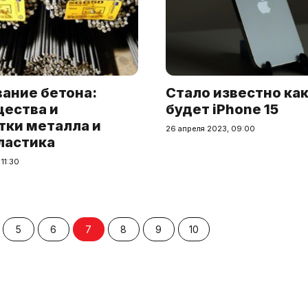
ание бетона:
Стало известно ка
ества и
будет iPhone 15
тки металла и
26 апреля 2023, 09:00
ластика
11:30
5
6
7
8
9
10