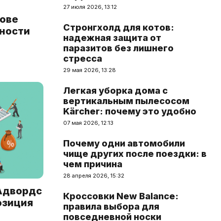
27 июля 2026, 13:12
нове
Стронгхолд для котов:
ьности
надежная защита от
паразитов без лишнего
стресса
29 мая 2026, 13:28
Легкая уборка дома с
вертикальным пылесосом
Kärcher: почему это удобно
07 мая 2026, 12:13
Почему одни автомобили
чище других после поездки: в
чем причина
28 апреля 2026, 15:32
 Адвордс
Кроссовки New Balance:
позиция
правила выбора для
повседневной носки