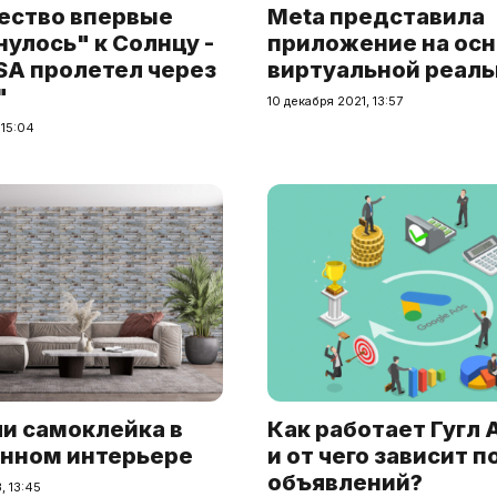
ество впервые
Meta представила
улось" к Солнцу -
приложение на ос
SA пролетел через
виртуальной реал
"
10 декабря 2021, 13:57
 15:04
ли самоклейка в
Как работает Гугл
нном интерьере
и от чего зависит 
объявлений?
, 13:45