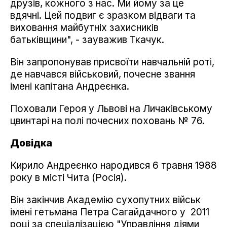
друзів, кожного з нас. Ми йому за це
вдячні. Цей подвиг є зразком відваги та
виховання майбутніх захисників
батьківщини", - зауважив Ткачук.
Він запропонував присвоїти навчальній роті,
де навчався військовий, почесне звання
імені капітана Андреєнка.
Поховали Героя у Львові на Личаківському
цвинтарі на полі почесних поховань № 76.
Довідка
Кирило Андреєнко народився 6 травня 1988
року в місті Чита (Росія).
Він закінчив Академію сухопутних військ
імені гетьмана Петра Сагайдачного у 2011
році за спеціалізацією "Управління діями