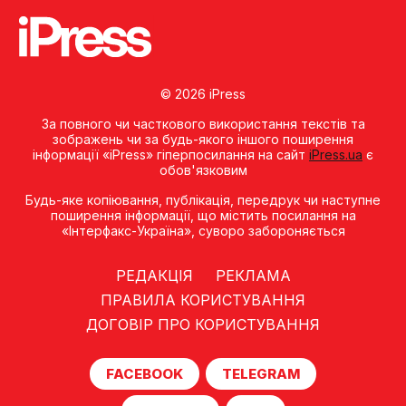
© 2026 iPress
За повного чи часткового використання текстів та
зображень чи за будь-якого іншого поширення
інформації «iPress» гіперпосилання на сайт
iPress.ua
є
обов'язковим
Будь-яке копiювання, публiкацiя, передрук чи наступне
поширення iнформацiї, що мiстить посилання на
«Iнтерфакс-Україна», суворо забороняється
РЕДАКЦІЯ
РЕКЛАМА
ПРАВИЛА КОРИСТУВАННЯ
ДОГОВІР ПРО КОРИСТУВАННЯ
FACEBOOK
TELEGRAM