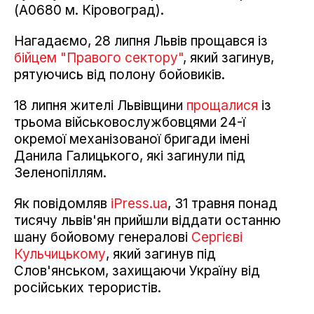
(А0680 м. Кіровоград).
Нагадаємо, 28 липня Львів прощався із
бійцем "Правого сектору"
, який загинув,
рятуючись від полону бойовиків.
18 липня жителі Львівщини
прощалися
із
трьома військовослужбовцями 24-ї
окремої механізованої бригади імені
Данила Галицького, які загинули під
Зеленопіллям.
Як повідомляв
iPress.ua
, 31 травня понад
тисячу львів'ян прийшли віддати останню
шану бойовому генералові
Сергієві
Кульчицькому
, який загинув під
Слов'янськом, захищаючи Україну від
російських терористів.