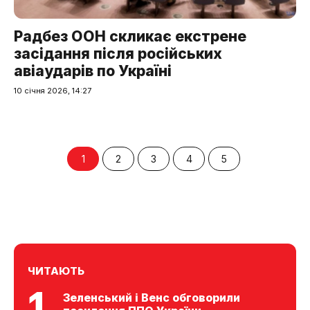
Радбез ООН скликає екстрене
засідання після російських
авіаударів по Україні
10 січня 2026, 14:27
1
2
3
4
5
ЧИТАЮТЬ
Зеленський і Венс обговорили