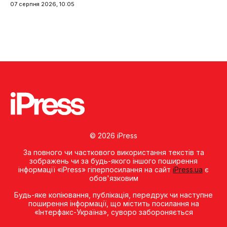
07 серпня 2026, 10:05
© 2026 iPress
За повного чи часткового використання текстів та
зображень чи за будь-якого іншого поширення
інформації «iPress» гіперпосилання на сайт
iPress.ua
є
обов'язковим
Будь-яке копiювання, публiкацiя, передрук чи наступне
поширення iнформацiї, що мiстить посилання на
«Iнтерфакс-Україна», суворо забороняється