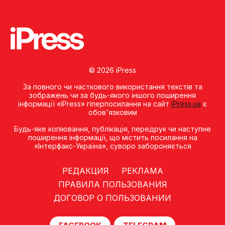
© 2026 iPress
За повного чи часткового використання текстів та
зображень чи за будь-якого іншого поширення
інформації «iPress» гіперпосилання на сайт
iPress.ua
є
обов'язковим
Будь-яке копiювання, публiкацiя, передрук чи наступне
поширення iнформацiї, що мiстить посилання на
«Iнтерфакс-Україна», суворо забороняється
РЕДАКЦИЯ
РЕКЛАМА
ПРАВИЛА ПОЛЬЗОВАНИЯ
ДОГОВОР О ПОЛЬЗОВАНИИ