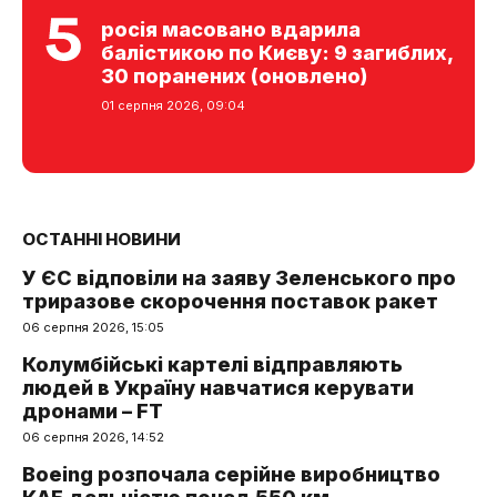
росія масовано вдарила
балістикою по Києву: 9 загиблих,
30 поранених (оновлено)
01 серпня 2026, 09:04
ОСТАННІ НОВИНИ
У ЄС відповіли на заяву Зеленського про
триразове скорочення поставок ракет
06 серпня 2026, 15:05
Колумбійські картелі відправляють
людей в Україну навчатися керувати
дронами – FT
06 серпня 2026, 14:52
Boeing розпочала серійне виробництво