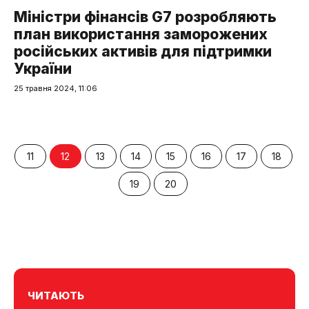
Міністри фінансів G7 розробляють
план використання заморожених
російських активів для підтримки
України
25 травня 2024, 11:06
11
12
13
14
15
16
17
18
19
20
ЧИТАЮТЬ