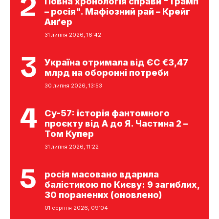
Повна хронологія справи "Трамп
– росія". Мафіозний рай – Крейг
Анґер
31 липня 2026, 16:42
Україна отримала від ЄС €3,47
млрд на оборонні потреби
30 липня 2026, 13:53
Су-57: історія фантомного
проєкту від А до Я. Частина 2 –
Том Купер
31 липня 2026, 11:22
росія масовано вдарила
балістикою по Києву: 9 загиблих,
30 поранених (оновлено)
01 серпня 2026, 09:04