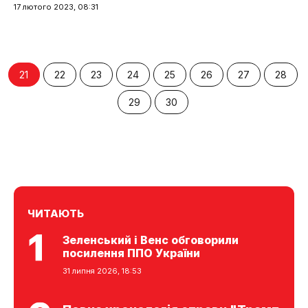
17 лютого 2023, 08:31
21
22
23
24
25
26
27
28
29
30
ЧИТАЮТЬ
Зеленський і Венс обговорили
посилення ППО України
31 липня 2026, 18:53