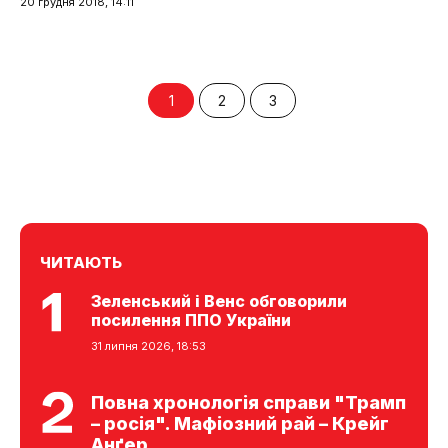
20 грудня 2018, 14:11
1
2
3
ЧИТАЮТЬ
Зеленський і Венс обговорили
посилення ППО України
31 липня 2026, 18:53
Повна хронологія справи "Трамп
– росія". Мафіозний рай – Крейг
Анґер