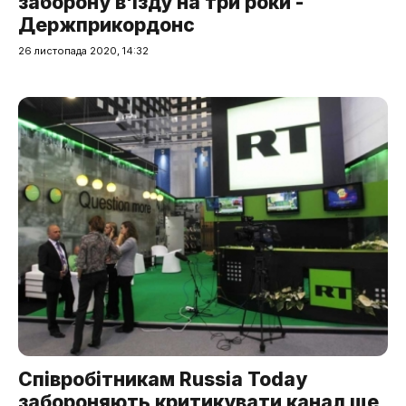
заборону в'їзду на три роки -
Держприкордонс
26 листопада 2020, 14:32
Співробітникам Russia Today
забороняють критикувати канал ще