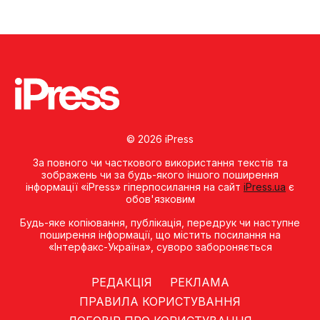
© 2026 iPress
За повного чи часткового використання текстів та
зображень чи за будь-якого іншого поширення
інформації «iPress» гіперпосилання на сайт
iPress.ua
є
обов'язковим
Будь-яке копiювання, публiкацiя, передрук чи наступне
поширення iнформацiї, що мiстить посилання на
«Iнтерфакс-Україна», суворо забороняється
РЕДАКЦІЯ
РЕКЛАМА
ПРАВИЛА КОРИСТУВАННЯ