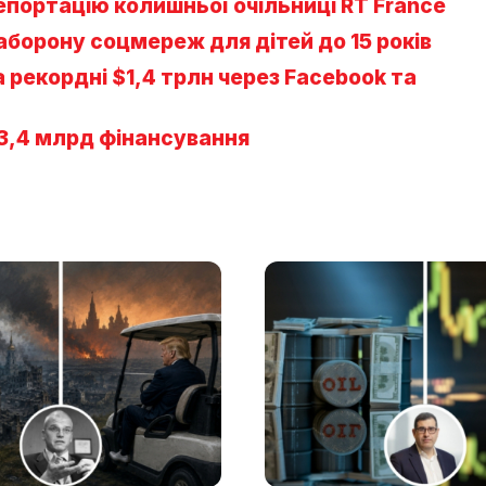
епортацію колишньої очільниці RT France
аборону соцмереж для дітей до 15 років
рекордні $1,4 трлн через Facebook та
$3,4 млрд фінансування