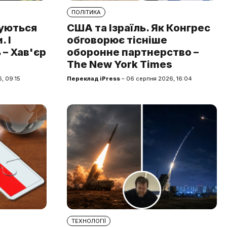
ПОЛІТИКА
туються
США та Ізраїль. Як Конгрес
 І
обговорює тісніше
 – Хав'єр
оборонне партнерство –
The New York Times
, 09:15
Переклад iPress
– 06 серпня 2026, 16:04
ТЕХНОЛОГІЇ