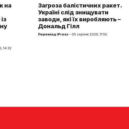
к на
Загроза балістичних ракет.
Україні слід знищувати
із
заводи, які їх виробляють –
чну
Дональд Гілл
Переклад iPress
– 05 серпня 2026, 11:55
, 14:32