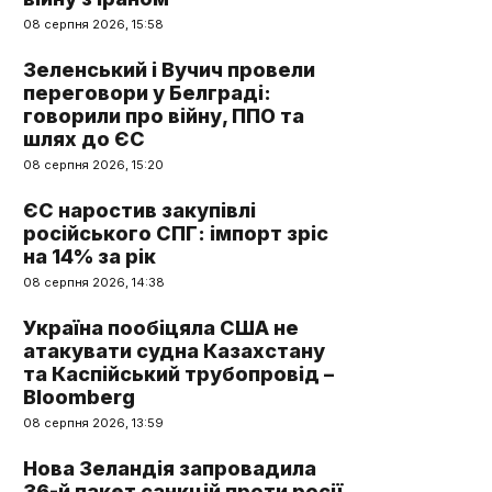
08 серпня 2026, 15:58
Зеленський і Вучич провели
переговори у Белграді:
говорили про війну, ППО та
шлях до ЄС
08 серпня 2026, 15:20
ЄС наростив закупівлі
російського СПГ: імпорт зріс
на 14% за рік
08 серпня 2026, 14:38
Україна пообіцяла США не
атакувати судна Казахстану
та Каспійський трубопровід –
Bloomberg
08 серпня 2026, 13:59
Нова Зеландія запровадила
36-й пакет санкцій проти росії