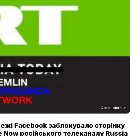
Фото: joinfo.ua
режі Facebook заблокувало сторінку
e Now російського телеканалу Russia