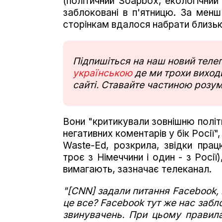
(політичний Soapbox, екологічний
заблоковані в п'ятницю. За менш
сторінкам вдалося набрати близьк
Підпишіться на наш новий тел
українською
де ми трохи виходи
сайті. Ставайте частиною розум
Вони "критикували зовнішню політ
негативних коментарів у бік Росії
Waste-Ed, розкрила, звідки пра
троє з Німеччини і один - з Росі
вимагають, зазначає телеканал.
"[CNN] задали питання Facebook, 
це все? Facebook тут же нас забл
звинувачень. При цьому правил