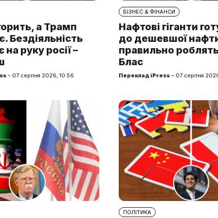
БІЗНЕС & ФІНАНСИ
горить, а Трамп
Нафтові гіганти го
. Бездіяльність
до дешевшої нафти.
 на руку росії –
правильно роблять
ш
Блас
ss
– 07 серпня 2026, 10:56
Переклад iPress
– 07 серпня 2026
ПОЛІТИКА