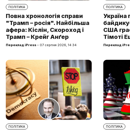
ПОЛІТИКА
ПОЛІТИКА
Повна хронологія справи
Україна 
"Трамп – росія". Найбільша
байдикує
афера: Кіслін, Скороход і
США грає
Трамп – Крейг Анґер
Тімоті Е
Переклад iPress
– 07 серпня 2026, 14:34
Переклад iPre
ПОЛІТИКА
ПОЛІТИКА