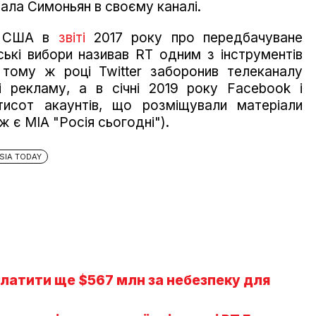
ала Симоньян в своєму каналі.
ки США в
звіті
2017 року про передбачуване
ські вибори називав RT одним з інструментів
 тому ж році Twitter заборонив телеканалу
і рекламу, а в січні 2019 року Facebook і
ятисот акаунтів, що розміщували матеріали
ж є МІА "Росія сьогодні").
SIA TODAY
платити ще $567 млн за небезпеку для