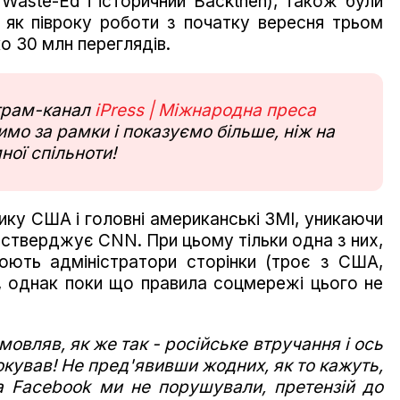
 Waste-Ed і історичний Backthen), також були
 як півроку роботи з початку вересня трьом
о 30 млн переглядів.
еграм-канал
iPress | Міжнародна преса
мо за рамки і показуємо більше, ніж на
ної спільноти!
ику США і головні американські ЗМІ, уникаючи
", стверджує CNN. При цьому тільки одна з них,
цюють адміністратори сторінки (троє з США,
ї), однак поки що правила соцмережі цього не
мовляв, як же так - російське втручання і ось
окував! Не пред'явивши жодних, як то кажуть,
а Facebook ми не порушували, претензій до