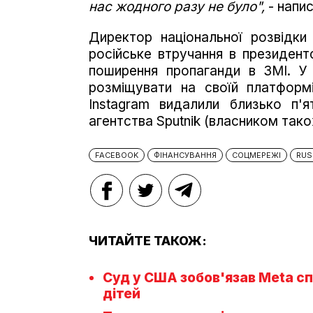
нас жодного разу не було",
- напис
Директор національної розвід
російське втручання в президент
поширення пропаганди в ЗМІ. У
розміщувати на своїй платформ
Instagram видалили близько п'
агентства Sputnik (власником тако
FACEBOOK
ФІНАНСУВАННЯ
СОЦМЕРЕЖІ
RUS
ЧИТАЙТЕ ТАКОЖ:
Суд у США зобов'язав Meta с
дітей