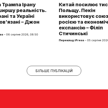
 Трампа Ірану
Китай посилює тис
ширшу реальність.
Польщу. Пекін
рані та Україні
використовує союз 
ов’язані – Джон
росією та економі
експансію – Філіп
Стичинські
ss
– 06 серпня 2026, 08:50
Переклад iPress
– 05 серпня 2026
БІЛЬШЕ ПУБЛІКАЦІЙ