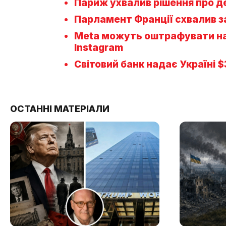
Париж ухвалив рішення про д
Парламент Франції схвалив з
Meta можуть оштрафувати на 
Instagram
Світовий банк надає Україні 
ОСТАННІ МАТЕРІАЛИ