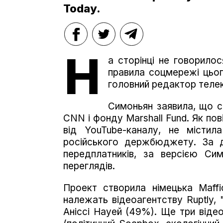
Today.
Н
а сторінці не говорилос
правила соцмережі цьо
головний редактор теле
Симоньян заявила, що с
CNN і фонду Marshall Fund. Як по
від YouTube-каналу, не містил
російського держбюджету. За 
передплатників, за версією Си
переглядів.
Проект створила німецька Maffi
належать відеоагентству Ruptly, 
Аніссі Науей (49%). Ще три відео