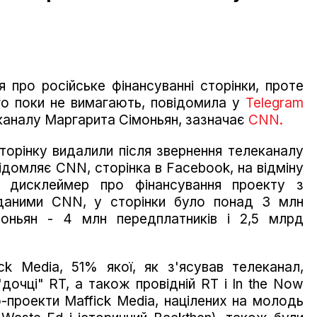
я про російське фінансуванні сторінки, проте
го поки не вимагають, повідомила у
Telegram
каналу Маргарита Сімоньян, зазначає
CNN.
торінку видалили після звернення телеканалу
відомляє CNN, сторінка в Facebook, на відміну
а дисклеймер про фінансування проекту з
даними CNN, у сторінки було понад 3 млн
моньян - 4 млн передплатників і 2,5 млрд
ck Media, 51% якої, як з'ясував телеканал,
"дочці" RT, а також провідній RT і In the Now
-проекти Maffick Media, націлених на молодь