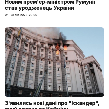
Новим прем'єр-міністром Румунії
став уродженець України
04 червня 2026, 20:09
З'явились нові дані про "Іскандер",