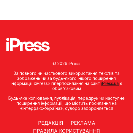
© 2026 iPress
За повного чи часткового використання текстів та
зображень чи за будь-якого іншого поширення
інформації «iPress» гіперпосилання на сайт
iPress.ua
є
обов'язковим
Будь-яке копiювання, публiкацiя, передрук чи наступне
поширення iнформацiї, що мiстить посилання на
«Iнтерфакс-Україна», суворо забороняється
РЕДАКЦІЯ
РЕКЛАМА
ПРАВИЛА КОРИСТУВАННЯ