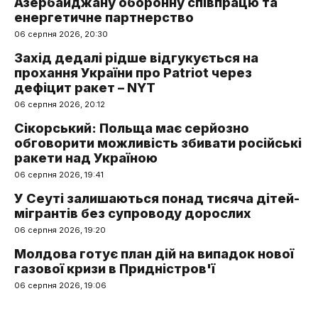
Азербайджану оборонну співпрацю та
енергетичне партнерство
06 серпня 2026, 20:30
Захід дедалі рідше відгукується на
прохання України про Patriot через
дефіцит ракет – NYT
06 серпня 2026, 20:12
Сікорський: Польща має серйозно
обговорити можливість збивати російські
ракети над Україною
06 серпня 2026, 19:41
У Сеуті залишаються понад тисяча дітей-
мігрантів без супроводу дорослих
06 серпня 2026, 19:20
Молдова готує план дій на випадок нової
газової кризи в Придністров'ї
06 серпня 2026, 19:06