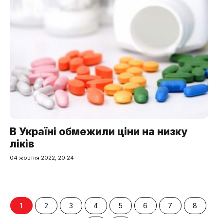
В Україні обмежили ціни на низку
ліків
04 жовтня 2022, 20:24
1
2
3
4
5
6
7
8