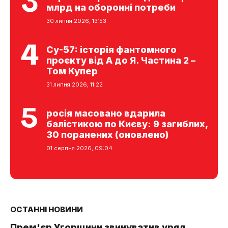
млрд на оборонні потреби
30 липня 2026, 13:53
Су-57: історія фантомного
проєкту від А до Я. Частина 2 –
Том Купер
31 липня 2026, 11:22
росія масовано вдарила
балістикою по Києву: 9 загиблих,
30 поранених (оновлено)
01 серпня 2026, 09:04
ОСТАННІ НОВИНИ
Прем'єр Угорщини звинуватив уряд