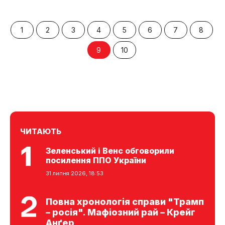
1
2
3
4
5
6
7
8
9
10
ЧИТАЮТЬ
Зеленський і Венс обговорили
посилення ППО України
31 липня 2026, 18:53
Повна хронологія справи "Трамп
– росія". Мафіозний рай – Крейг
Анґер