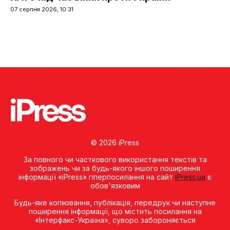
07 серпня 2026, 10:31
© 2026 iPress
За повного чи часткового використання текстів та
зображень чи за будь-якого іншого поширення
інформації «iPress» гіперпосилання на сайт
iPress.ua
є
обов'язковим
Будь-яке копiювання, публiкацiя, передрук чи наступне
поширення iнформацiї, що мiстить посилання на
«Iнтерфакс-Україна», суворо забороняється