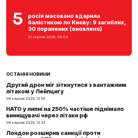
росія масовано вдарила
балістикою по Києву: 9 загиблих,
30 поранених (оновлено)
01 серпня 2026, 09:04
ОСТАННІ НОВИНИ
Другий дрон міг зіткнутися з вантажним
літаком у Лейпцигу
06 серпня 2026, 12:55
НАТО у липні на 250% частіше піднімало
винищувачі через літаки рф
06 серпня 2026, 12:33
Лондон розширив санкції проти