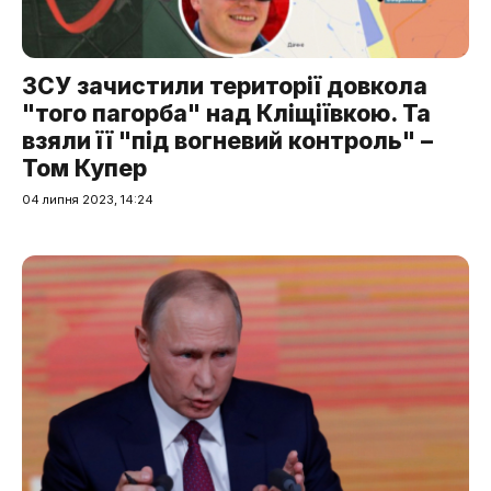
ЗСУ зачистили території довкола
"того пагорба" над Кліщіївкою. Та
взяли її "під вогневий контроль" –
Том Купер
04 липня 2023, 14:24