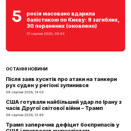
росія масовано вдарила
балістикою по Києву: 9 загиблих,
30 поранених (оновлено)
01 серпня 2026, 09:04
ОСТАННІ НОВИНИ
Після заяв хуситів про атаки на танкери
рух суден у регіоні зупинився
06 серпня 2026, 14:03
США готували найбільший удар по Ірану з
часів Другої світової війни – Трамп
06 серпня 2026, 13:49
Трамп заперечив дефіцит боєприпасів у
США і пригрозив журналістам