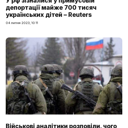
У рф зізналися у примусовій
депортації майже 700 тисяч
українських дітей – Reuters
04 липня 2023, 10:11
Військові аналітики розповіли, чого