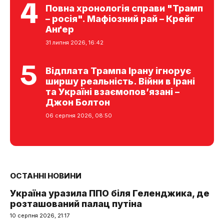
Повна хронологія справи "Трамп
– росія". Мафіозний рай – Крейг
Анґер
31 липня 2026, 16:42
Відплата Трампа Ірану ігнорує
ширшу реальність. Війни в Ірані
та Україні взаємопов’язані –
Джон Болтон
06 серпня 2026, 08:50
ОСТАННІ НОВИНИ
Україна уразила ППО біля Геленджика, де
розташований палац путіна
10 серпня 2026, 21:17