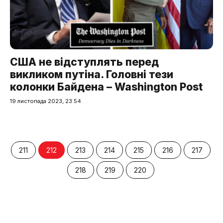
США не відступлять перед
викликом путіна. Головні тези
колонки Байдена – Washington Post
19 листопада 2023, 23:54
211
212
213
214
215
216
217
218
219
220