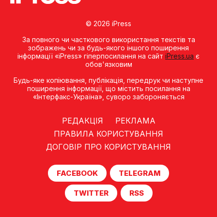
© 2026 iPress
За повного чи часткового використання текстів та
зображень чи за будь-якого іншого поширення
інформації «iPress» гіперпосилання на сайт
iPress.ua
є
обов'язковим
Будь-яке копiювання, публiкацiя, передрук чи наступне
поширення iнформацiї, що мiстить посилання на
«Iнтерфакс-Україна», суворо забороняється
РЕДАКЦІЯ
РЕКЛАМА
ПРАВИЛА КОРИСТУВАННЯ
ДОГОВІР ПРО КОРИСТУВАННЯ
FACEBOOK
TELEGRAM
TWITTER
RSS