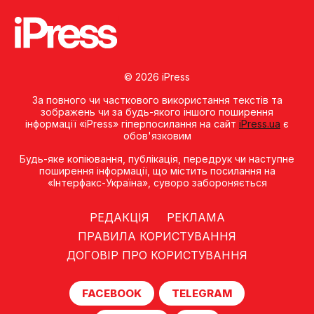
© 2026 iPress
За повного чи часткового використання текстів та
зображень чи за будь-якого іншого поширення
інформації «iPress» гіперпосилання на сайт
iPress.ua
є
обов'язковим
Будь-яке копiювання, публiкацiя, передрук чи наступне
поширення iнформацiї, що мiстить посилання на
«Iнтерфакс-Україна», суворо забороняється
РЕДАКЦІЯ
РЕКЛАМА
ПРАВИЛА КОРИСТУВАННЯ
ДОГОВІР ПРО КОРИСТУВАННЯ
FACEBOOK
TELEGRAM