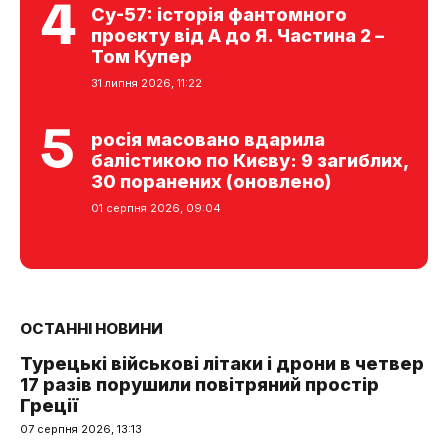
Су-57: історія фантомного
проєкту від А до Я. Частина 2 –
Том Купер
31 липня 2026, 11:22
росія масовано вдарила
балістикою по Києву: 9 загиблих,
30 поранених (оновлено)
01 серпня 2026, 09:04
ОСТАННІ НОВИНИ
Турецькі військові літаки і дрони в четвер
17 разів порушили повітряний простір
Греції
07 серпня 2026, 13:13