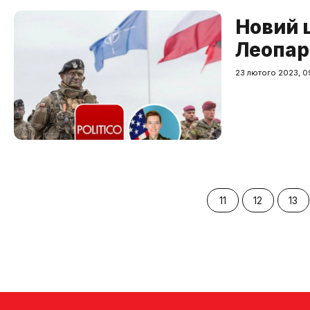
Новий 
Леопар
23 лютого 2023, 09
11
12
13