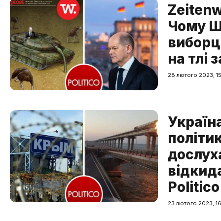
Zeitenw
Чому Ш
виборц
на тлі з
28 лютого 2023, 1
Україн
політи
дослух
відкид
Politico
23 лютого 2023, 1