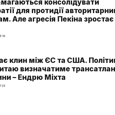
магаються консолідувати
атії для протидії авторитарн
м. Але агресія Пекіна зростає 
5:16
ає клин між ЄС та США. Політи
итаю визначатиме трансатлан
ини – Ендрю Міхта
7:25