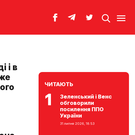
 і в
оже
ЧИТАЮТЬ
його
Зеленський і Венс
обговорили
посилення ППО
України
31 липня 2026, 18:53