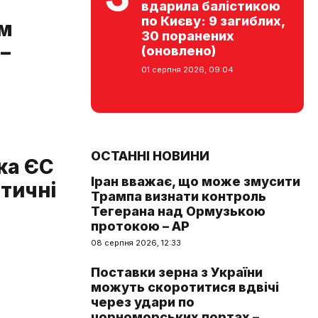
вдарила балістикою
по Києву: 9 загиблих,
им
30 поранених
–
(оновлено)
01 серпня 2026, 09:04
ОСТАННІ НОВИНИ
ка ЄС
Іран вважає, що може змусити
тичні
Трампа визнати контроль
Тегерана над Ормузькою
протокою – AP
08 серпня 2026, 12:33
Поставки зерна з України
можуть скоротитися вдвічі
через удари по
чорноморських портах –