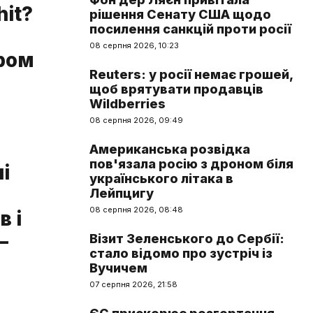
hit?
рішення Сенату США щодо
посилення санкцій проти росії
08 серпня 2026, 10:23
ером
Reuters: у росії немає грошей,
щоб врятувати продавців
Wildberries
08 серпня 2026, 09:49
Американська розвідка
пов'язала росію з дроном біля
і
українського літака в
Лейпцигу
08 серпня 2026, 08:48
в і
–
Візит Зеленського до Сербії:
стало відомо про зустріч із
Вучичем
07 серпня 2026, 21:58