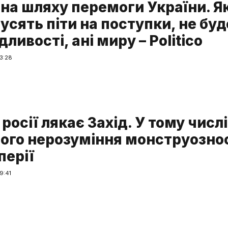
в на шляху перемоги України. 
усять піти на поступки, не буд
ливості, ані миру – Politico
3:28
росії лякає Захід. У тому числі
його нерозуміння монструозно
перії
9:41