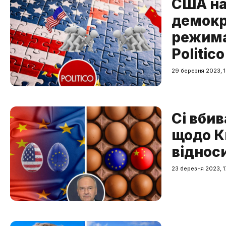
США на
демокр
режима
Politico
29 березня 2023, 1
Сі вбив
щодо К
віднос
23 березня 2023, 1