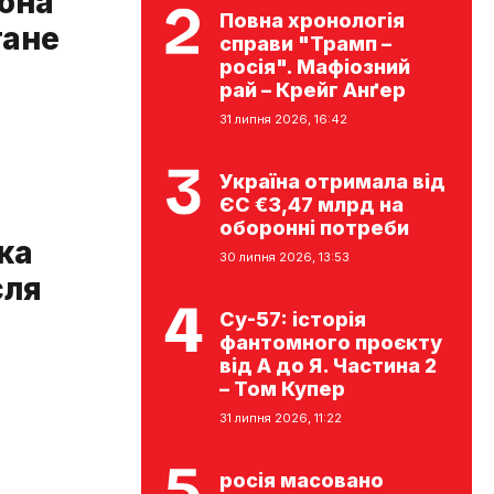
вона
Повна хронологія
тане
справи "Трамп –
росія". Мафіозний
рай – Крейг Анґер
31 липня 2026, 16:42
Україна отримала від
ЄС €3,47 млрд на
оборонні потреби
ка
30 липня 2026, 13:53
сля
Су-57: історія
фантомного проєкту
від А до Я. Частина 2
– Том Купер
31 липня 2026, 11:22
росія масовано