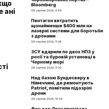
Якщо
Bloomberg
е ані
08 серпня 2026, 11:59
Пентагон витратить
щонайменше $400 млн на
лазерні системи для боротьби
з дронами
08 серпня 2026, 11:38
ЗСУ вдарили по двох НПЗ у
росії та буровій установці в
Чорному морі
сті
08 серпня 2026, 11:30
Над базою Бундесверу в
Німеччині, де ремонтують
Patriot, помітили підозрілі
дрони
08 серпня 2026, 10:59
Фон дер Ляєн привітала