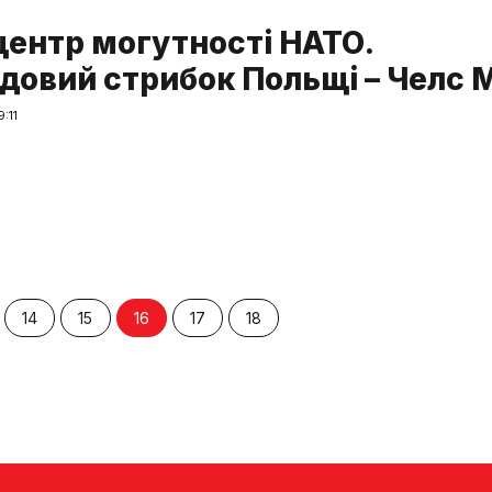
центр могутності НАТО.
довий стрибок Польщі – Челс 
:11
14
15
16
17
18