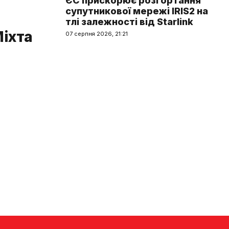
ЄС прискорює розгортання
супутникової мережі IRIS2 на
тлі залежності від Starlink
Міхта
07 серпня 2026, 21:21