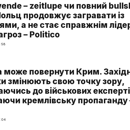
ende – zeitlupe чи повний bulls
ольц продовжує загравати із
ями, а не стає справжнім лід
агроз – Politico
5:58
а може повернути Крим. Західн
ки змінюють свою точку зору,
аючись до військових експерті
аючи кремлівську пропаганду 
6:04