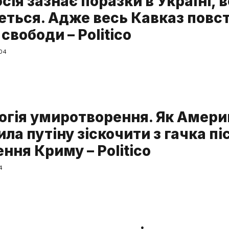
сія зазнає поразки в Україні, 
еться. Адже весь Кавказ повс
свободи – Politico
:04
огія умиротворення. Як Амери
ла путіну зіскочити з гачка пі
ння Криму – Politico
4