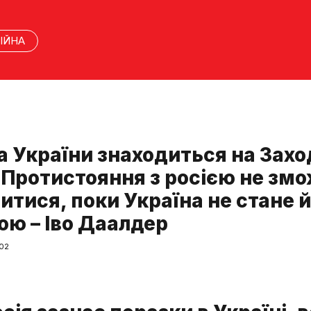
ІЙНА
 України знаходиться на Заході
. Протистояння з росією не зм
итися, поки Україна не стане 
ою – Іво Даалдер
:02