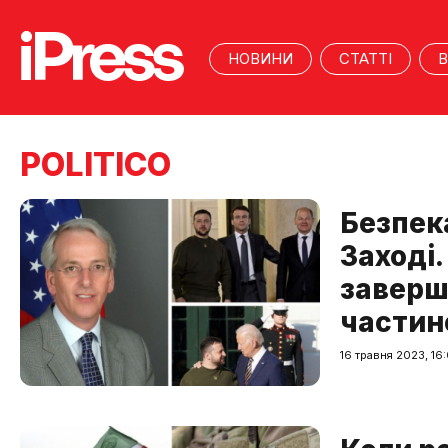
НОВИНИ
СТАТТІ
В
POLITICO
Безпека
Заході
заверш
частин
16 травня 2023, 16