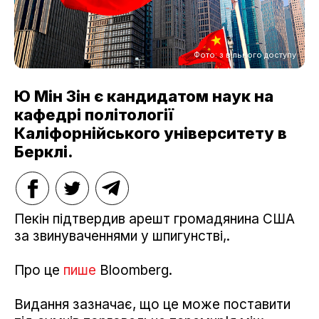
Фото: з вільного доступу
Ю Мін Зін є кандидатом наук на
кафедрі політології
Каліфорнійського університету в
Берклі.
Пекін підтвердив арешт громадянина США
за звинуваченнями у шпигунстві,.
Про це
пише
Bloomberg.
Видання зазначає, що це може поставити