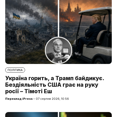
ПОЛІТИКА
Україна горить, а Трамп байдикує.
Бездіяльність США грає на руку
росії – Тімоті Еш
Переклад iPress
– 07 серпня 2026, 10:56