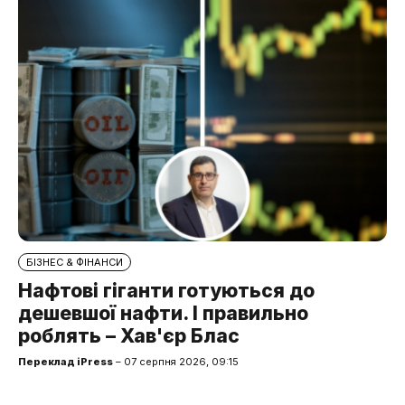
БІЗНЕС & ФІНАНСИ
Нафтові гіганти готуються до
дешевшої нафти. І правильно
роблять – Хав'єр Блас
Переклад iPress
– 07 серпня 2026, 09:15