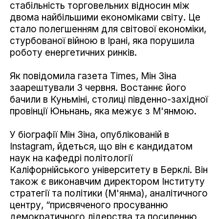
стабільність торговельних відносин між
двома найбільшими економіками світу. Це
стало полегшенням для світової економіки,
стурбованої війною в Ірані, яка порушила
роботу енергетичних ринків.
Як повідомила газета Times, Мін Зіна
заарештували 3 червня. Востаннє його
бачили в Куньміні, столиці південно-західної
провінції Юньнань, яка межує з М'янмою.
У біографії Мін Зіна, опублікованій в
Instagram, йдеться, що він є кандидатом
наук на кафедрі політології
Каліфорнійського університету в Берклі. Він
також є виконавчим директором Інституту
стратегії та політики (М'янма), аналітичного
центру, “присвяченого просуванню
демократичного лідерства та посиленню