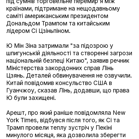
під сумнів торговельне перемир'я між
країнами, підтримане на нещодавньому
саміті американським президентом
Дональдом Трампом та китайським
лідером Сі Цзіньпіном.
Ю Мін Зіна затримали "за підозрою у
шпигунській діяльності та створенні загрози
національній безпеці Китаю", заявив речник
Міністерства закордонних справ Лінь
Цзянь. Деталей обвинувачення не озвучили.
Китай повідомив консульство США в
Гуанчжоу, сказав Лінь, додавши, що права
Ю були захищені.
Арешт, про який раніше повідомляла New
York Times, відбувся після того, як Сі та
Трамп провели теплу зустріч у Пекіні
минулого місяця, яка дозволила зберегти