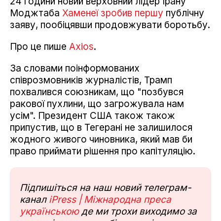
24 години новий верховний лідер Ірану
Моджтаба
Хаменеї зробив першу
публічну
заяву, пообіцявши продовжувати боротьбу.
Про це пише
Axios
.
За словами поінформованих
співрозмовників журналістів, Трамп
похвалився союзникам, що "позбувся
ракової пухлини, що загрожувала нам
усім". Президент США також також
припустив, що в Тегерані не залишилося
жодного живого чиновника, який мав би
право приймати рішення про капітуляцію.
Підпишіться на наш новий телеграм-
канал
iPress | Міжнародна преса
українською
де ми трохи виходимо за