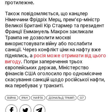
протилежне.
Також повідомляється, що канцлер
Німеччини Фрідріх Мерц, прем'єр-міністр
Великої Британії Кір Стармер та президент
Франції Еммануель Макрон закликали
Трампа не дозволити москві
використовувати війну або послабити
санкції. Через конфлікт ціни на нафту вже
піднялись, а
росія може отримати від цього
вигоду
. Попри заперечення трьох
європейських держав, Міністерство
фінансів США оголосило про одномісячне
скасування санкцій щодо російської нафти,
яка перебуває у транзиті.
ВІЙНА
ІРАН
НАФТА
ДОНАЛЬД ТРАМП
G7