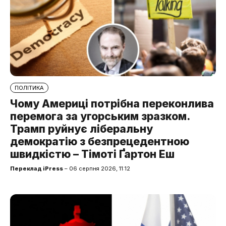
ПОЛІТИКА
Чому Америці потрібна переконлива
перемога за угорським зразком.
Трамп руйнує ліберальну
демократію з безпрецедентною
швидкістю – Тімоті Ґартон Еш
Переклад iPress
– 06 серпня 2026, 11:12