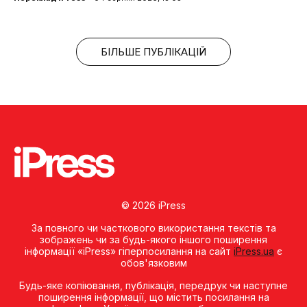
БІЛЬШЕ ПУБЛІКАЦІЙ
© 2026 iPress
За повного чи часткового використання текстів та
зображень чи за будь-якого іншого поширення
інформації «iPress» гіперпосилання на сайт
iPress.ua
є
обов'язковим
Будь-яке копiювання, публiкацiя, передрук чи наступне
поширення iнформацiї, що мiстить посилання на