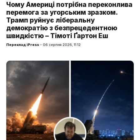
Чому Америці потрібна переконлива
перемога за угорським зразком.
Трамп руйнує ліберальну
демократію з безпрецедентною
швидкістю – Тімоті Ґартон Еш
Переклад iPress
– 06 серпня 2026, 11:12