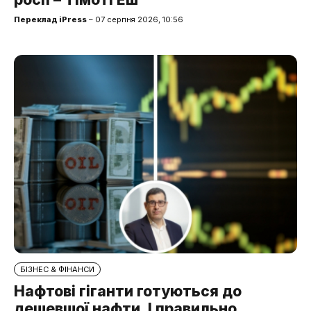
Переклад iPress
– 07 серпня 2026, 10:56
БІЗНЕС & ФІНАНСИ
Нафтові гіганти готуються до
дешевшої нафти. І правильно