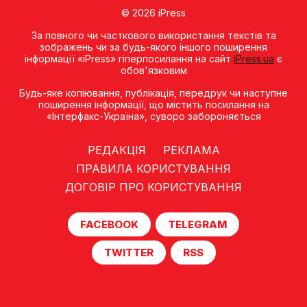
© 2026 iPress
За повного чи часткового використання текстів та
зображень чи за будь-якого іншого поширення
інформації «iPress» гіперпосилання на сайт
iPress.ua
є
обов'язковим
Будь-яке копiювання, публiкацiя, передрук чи наступне
поширення iнформацiї, що мiстить посилання на
«Iнтерфакс-Україна», суворо забороняється
РЕДАКЦІЯ
РЕКЛАМА
ПРАВИЛА КОРИСТУВАННЯ
ДОГОВІР ПРО КОРИСТУВАННЯ
FACEBOOK
TELEGRAM
TWITTER
RSS